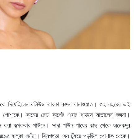
ে চমকে দিয়েছিলেন বলিউড তারকা কঙ্গনা রানাওয়াত। ৩২ বছরের এই
নার পোশাকে। কানের রেড কার্পেট এবার গাউনে মাতালেন কঙ্গনা।
ইন করা রূপকথার গাউনে। সাদা গাউন পায়ের কাছ থেকে অনেকদূর
র রঙের হাল্কা ছোঁয়া। স্নিগ্ধতা যেন চুঁইয়ে পড়ছিল পোশাক থেকে।