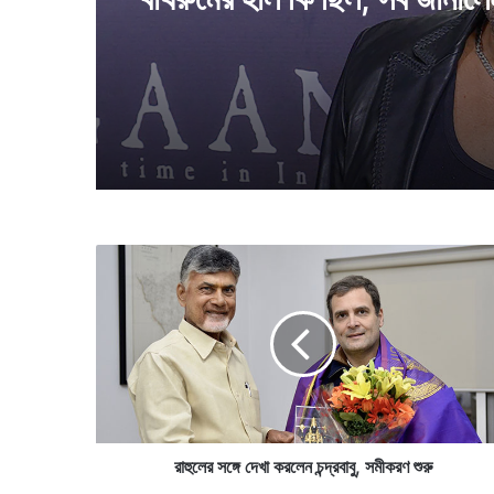
চমক, দেখা যাবে বলিউডের প্রথমস
নায়িকাকে
জেলে কি অবস্থায় থাকতে হয়েছিল 
বাথরুমের হাল কি ছিল, সব জানাল
খান
রা
হু
লে
র
স
ঙ্গে
দে
খা
ক
র
রাহুলের সঙ্গে দেখা করলেন চন্দ্রবাবু, সমীকরণ শুরু
লে