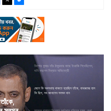
কিশোর কুমার তাঁর ঠাকুরদার কাছে ইংরাজি শিখেছিলেন,
দাবি করলেন বিখ্যাত অভিনেত্রী
জেলে কি অবস্থায় থাকতে হয়েছিল তাঁকে, বাথরুমের হাল
কি ছিল, সব জানালেন সলমন খান
রিত্রে
আসন্ন রামায়ণ সিনেমায় সূর্পণখার চরিত্রে চমক, দেখা