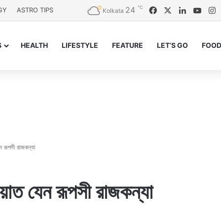
℃
24
Facebook
X
LinkedIn
YouT
I
GY
ASTRO TIPS
Kolkata
S
HEALTH
LIFESTYLE
FEATURE
LET’S GO
FOOD
ন রূপসী রাজকন্যা
ওয়াত যেন রূপসী রাজকন্যা