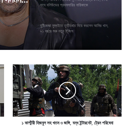
ারির
যাবে বলিউডের প্রথমসারির নায়িকাকে
তাঁকে,
বৃষ্টিভেজা মুম্বইতে তৃতীয়বার বিয়ে করলেন আমির খান,
৬১ বছরে শুরু নতুন ইনিংস
েন সলমন
১
কা
শ্মী
রী
হি
জ
বু
ল
স
হ
১ কাশ্মীরী হিজবুল সহ খতম ৩ জঙ্গি, বন্ধ ইন্টারনেট, ট্রেন পরিষেবা
খ