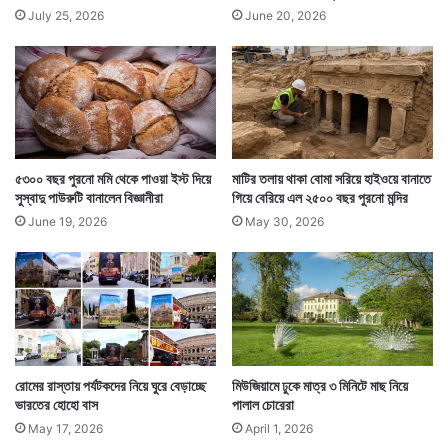
লে
চে
July 25, 2026
June 20, 2026
ন
য়ে
প্রৌ
দা
ঢ়
মি
আ
ওতজি তিরবিদ্ধ হওয়ার সময় তার পেটে ছিল মাংস, শস্যদানার মত
ম
দি
খাদ্য। যা এই অন্ত্রের ব্যাকটেরিয়াদের সংসার পাততে সাহায্য
য়ে
পু
করে। প্রবল ঠান্ডায় সংরক্ষণ করা হলেও সেই ঠান্ডা ওই
৫৩০০ বছর পুরনো মমি থেকে পাওয়া ইস্ট দিয়ে
মাটির তলায় থাকা বোমা সরিয়ে হাইওয়ে বানাতে
জো
সুস্বাদু পাউরুটি বানালেন বিজ্ঞানীরা
গিয়ে বেরিয়ে এল ২৫০০ বছর পুরনো মন্দির
ব্যাকটেরিয়াদের কাবু করতে পারেনি।
দি
June 19, 2026
May 30, 2026
লে
ন
এ
ক
কৃ
ষ
ক
রোমের রাস্তায় পর্যটকদের নিয়ে ঘুরে বেড়াচ্ছে
মিউজিয়ামে ঢুকে মাত্র ৩ মিনিটে মাছ নিয়ে
ভারতের হোহো বাস
পালাল চোরেরা
May 17, 2026
April 1, 2026