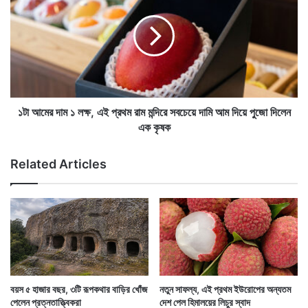
ভা
আ
রে
মে
স্টে
র
নি
দা
খোঁ
সেখানে এমন কিছু প্রাগৈতিহাসিক অন্ত্রের ব্যাকটেরিয়ার খোঁজ
ম
জ
১
পাওয়া গিয়েছে যা আধুনিক মানবদেহে পাওয়া যায়না। তবে মুষ্টিমেয়
৬
ল
দি
ক্ষ
১টা আমের দাম ১ লক্ষ, এই প্রথম রাম মন্দিরে সবচেয়ে দামি আম দিয়ে পুজো দিলেন
কিছু আদিবাসীদের শরীরে এখনও তা রয়ে গেছে। শুধু ব্যাকটেরিয়া
ন
,
এক কৃষক
নয়, সেই সঙ্গে সক্রিয় দেখা গেছে ইস্ট ছত্রাকও।
,
এ
শ্রা
ই
Related Articles
দ্ধা
প্র
নু
থ
ষ্ঠা
ম
নে
রা
র
ম
স
ম
ম
ন্দি
য়
রে
ফি
স
বয়স ৫ হাজার বছর, ৩টি রূপকথার বাড়ির খোঁজ
নতুন সাফল্য, এই প্রথম ইউরোপের অন্যতম
র
ব
পেলেন প্রত্নতাত্ত্বিকরা
দেশ পেল হিমালয়ের লিচুর স্বাদ