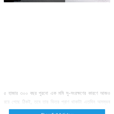
৫ হাজার ৩০০ বছর পুরনো এক মমি সু-সংরক্ষণের কারণে আজও
রয়ে গেছে ঠিকই, তবে তার ভিতর প্রাণ থাকাটা এতদিন অসম্ভব
বলেই মনে হয়েছে সকলের। মমি একটি পদ্ধতি যার হাত ধরে