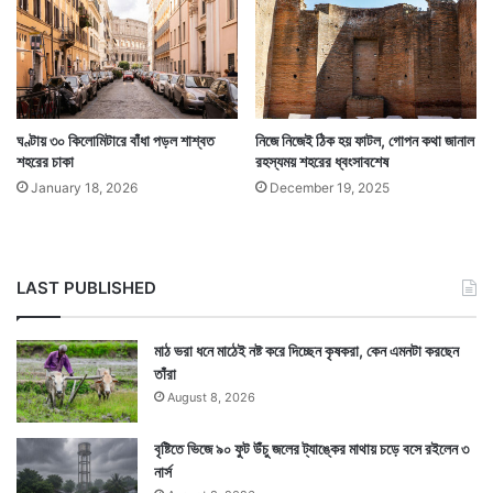
ঘণ্টায় ৩০ কিলোমিটারে বাঁধা পড়ল শাশ্বত
নিজে নিজেই ঠিক হয় ফাটল, গোপন কথা জানাল
শহরের চাকা
রহস্যময় শহরের ধ্বংসাবশেষ
January 18, 2026
December 19, 2025
Tags
Italy
LAST PUBLISHED
মাঠ ভরা ধনে মাঠেই নষ্ট করে দিচ্ছেন কৃষকরা, কেন এমনটা করছেন
তাঁরা
August 8, 2026
বৃষ্টিতে ভিজে ৯০ ফুট উঁচু জলের ট্যাঙ্কের মাথায় চড়ে বসে রইলেন ৩
নার্স