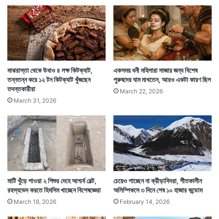
এখন প্রশ্ন হল এতদিন পরেও ওই ব্যাকটেরিয়ারা বেঁচে আছে
মাঝরাস্তা থেকে উধাও ৪ লক্ষ কিটক্যাট,
একসময় ধনী মহিলারা সাজার জন্য বিশেষ
কীভাবে? কি তাদের বাঁচিয়ে রাখছে? বিজ্ঞানীরা জানতে পেরেছেন,
তন্নতন্ন করে ১২ টন কিটক্যাট খুঁজছেন
পুরুষদের ঘাম মাখতেন, আরও একটা কারণ ছিল
তদন্তকারীরা
মিউজিয়ামে ওই মমি সংরক্ষণের জন্য ফেনল নামে যে রাসায়নিক
March 22, 2026
March 31, 2026
ব্যবহার হয়, সেটাই ওই ব্যাকটেরিয়া ও ইস্টকে প্রয়োজনীয় খাদ্যের
যোগান দিয়ে চলেছে। ফলে তারা এখনও ওতজির অন্ত্রে সক্রিয়
অবস্থায় রয়েছে।
মাটি খুঁড়ে পাওয়া ২ শিশুর দেহে আশ্চর্য বেল্ট,
চেয়েও পাচ্ছেন না ক্রীড়াবিদরা, শীতকালীন
রহস্যভেদ করতে হিমসিম খাচ্ছেন বিশেষজ্ঞেরা
অলিম্পিকসে ৩ দিনে শেষ ১০ হাজার কন্ডোম
March 18, 2026
February 14, 2026