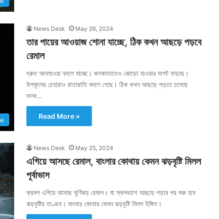
te
News Desk
May 26, 2024
তার পায়ের আওয়াজ শোনা যাচ্ছে, ঠিক কখন আছড়ে পড়বে
রেমাল
দ্রুত আবহাওয়া বদলে যাচ্ছে। কলকাতাতেও ঝোড়ো হাওয়ার দাপট বাড়ছে।
উপকূলের চেহারাও রাতারাতি বদলে গেছে। ঠিক কখন আছড়ে পড়তে চলেছে
দানব…
Read More »
te
News Desk
May 25, 2024
এগিয়ে আসছে রেমাল, বাংলার কোথায় কেমন ঝড়বৃষ্টি মিলল
পূর্বাভাস
ক্রমশ এগিয়ে আসছে ঘূর্ণিঝড় রেমাল। যা স্থলভাগে আছড়ে পড়ার পর শুরু হবে
ঝড়বৃষ্টির তাণ্ডব। বাংলার কোথায় কেমন ঝড়বৃষ্টি মিলল ইঙ্গিত।