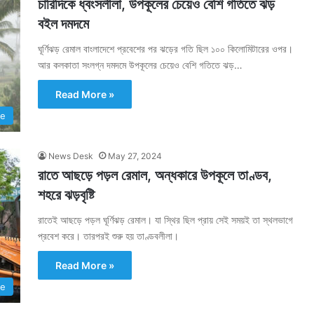
চারিদিকে ধ্বংসলীলা, উপকূলের চেয়েও বেশি গতিতে ঝড়
বইল দমদমে
ঘূর্ণিঝড় রেমাল বাংলাদেশে প্রবেশের পর ঝড়ের গতি ছিল ১০০ কিলোমিটারের ওপর।
আর কলকাতা সংলগ্ন দমদমে উপকূলের চেয়েও বেশি গতিতে ঝড়…
Read More »
te
News Desk
May 27, 2024
রাতে আছড়ে পড়ল রেমাল, অন্ধকারে উপকূলে তাণ্ডব,
শহরে ঝড়বৃষ্টি
রাতেই আছড়ে পড়ল ঘূর্ণিঝড় রেমাল। যা স্থির ছিল প্রায় সেই সময়ই তা স্থলভাগে
প্রবেশ করে। তারপরই শুরু হয় তাণ্ডবলীলা।
Read More »
te