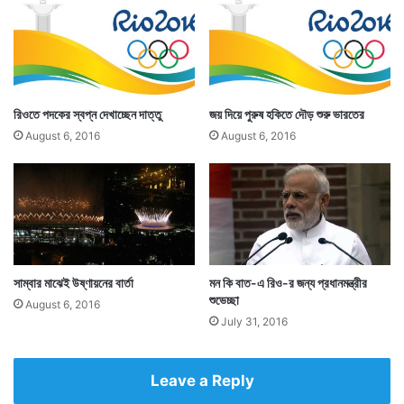
রিওতে পদকের স্বপ্ন দেখাচ্ছেন দাত্তু
জয় দিয়ে পুরুষ হকিতে দৌড় শুরু ভারতের
August 6, 2016
August 6, 2016
সাম্বার মাঝেই উষ্ণায়নের বার্তা
মন কি বাত-এ রিও-র জন্য প্রধানমন্ত্রীর
শুভেচ্ছা
August 6, 2016
July 31, 2016
Leave a Reply