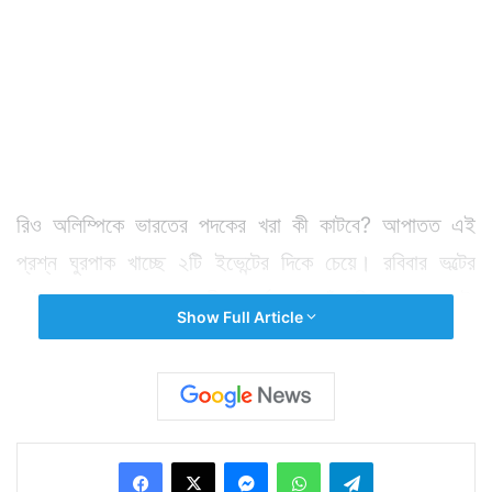
রিও অলিম্পিকে ভারতের পদকের খরা কী কাটবে? আপাতত এই
প্রশ্ন ঘুরপাক খাচ্ছে ২টি ইভেন্টের দিকে চেয়ে। রবিবার ভল্টের
ফাইনালে নামতে চলেছেন দীপা কর্মকার। যাঁর দিকে চেয়ে গোটা
Show Full Article
দেশ। ত্রিপুরার মেয়ে ইতিহাস গড়তে পারেন কিনা সেদিকে চেয়ে
সকলে। যাঁরা গোটা অলিম্পিক সেভাবে টিভির পর্দায় চোখ রাখেননি,
তাঁরাও এদিন অপেক্ষায় দীপার ভল্ট দেখবেন বলে।
Facebook
X
Messenger
WhatsApp
Telegram