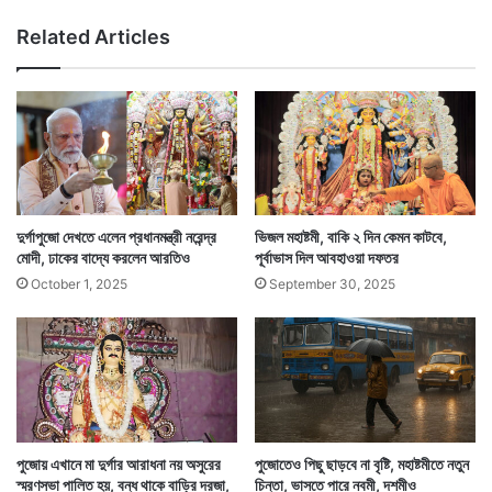
সি
Related Articles
ত
রা
ফা
দুর্গাপুজো দেখতে এলেন প্রধানমন্ত্রী নরেন্দ্র
ভিজল মহাষ্টমী, বাকি ২ দিন কেমন কাটবে,
মোদী, ঢাকের বাদ্যে করলেন আরতিও
পূর্বাভাস দিল আবহাওয়া দফতর
October 1, 2025
September 30, 2025
‌পুজোয় এখানে মা দুর্গার আরাধনা নয় অসুরের
পুজোতেও পিছু ছাড়বে না বৃষ্টি, মহাষ্টমীতে নতুন
স্মরণসভা পালিত হয়, বন্ধ থাকে বাড়ির দরজা,
চিন্তা, ভাসতে পারে নবমী, দশমীও