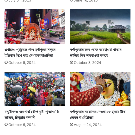
July 31, 2025
June 16, 2025
এখানেও প্যান্ডেল বেঁধে দুর্গাপুজো সম্ভব,
দুর্গাপুজোয় কবে কেমন আবহাওয়া থাকবে,
ইতিহাস লিখে করে দেখালেন বাঙালিরা
জানিয়ে দিল আবহাওয়া দফতর
বিবেকানন্দ স্পোর্টিংয়ের এবারের পুজোর বাজেট আনুমানিক ২৮ লক্ষ
October 9, 2024
October 8, 2024
টাকা। পুজোর উদ্বোধন তৃতীয়ার দিন। এবার পুজোয় দৈনিক প্রায়
১ লক্ষের কাছে মানুষ এই পুজো দেখতে ভিড় জমাবেন বলে আশা
করছেন উদ্যোক্তারা।
চতুর্থীতেও মেঘ গর্জে ঝেঁপে বৃষ্টি, পুজোও কি
দুর্গাপুজোয় সরকারের দেওয়া ৮৫ হাজার টাকা
ভাসবে, চিন্তায় বঙ্গবাসী
নেবেন না বৌঠানরা
October 6, 2024
August 24, 2024