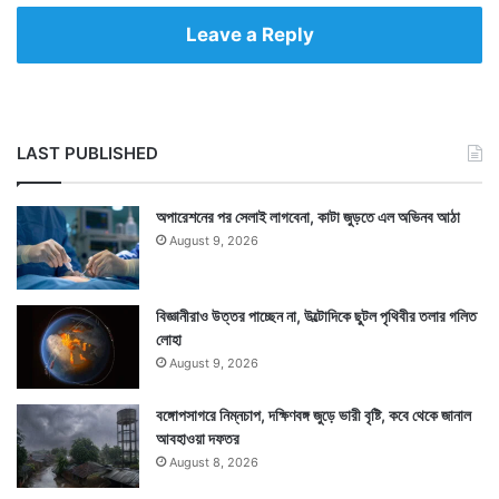
Leave a Reply
LAST PUBLISHED
অপারেশনের পর সেলাই লাগবেনা, কাটা জুড়তে এল অভিনব আঠা
August 9, 2026
বিজ্ঞানীরাও উত্তর পাচ্ছেন না, উল্টোদিকে ছুটল পৃথিবীর তলার গলিত
লোহা
August 9, 2026
বঙ্গোপসাগরে নিম্নচাপ, দক্ষিণবঙ্গ জুড়ে ভারী বৃষ্টি, কবে থেকে জানাল
আবহাওয়া দফতর
August 8, 2026