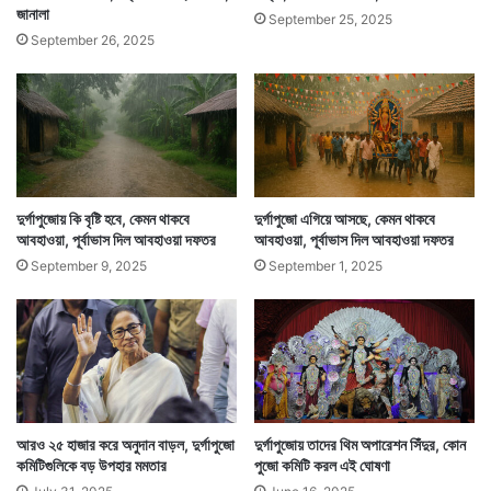
জানালা
September 25, 2025
September 26, 2025
শুধু প্যান্ডেল বলেই নয়, প্রতিমাতেও থাকছে চমক। প্রতিমা দেখে
দর্শনার্থীদের একঝলকে মনে হবে গাছের গুঁড়ি কেটে তৈরি করা
হয়েছে। কিন্তু আদপে প্রতিমা তৈরি মাটি দিয়েই। সেভাবেই
দুর্গাপুজোয় কি বৃষ্টি হবে, কেমন থাকবে
দুর্গাপুজো এগিয়ে আসছে, কেমন থাকবে
আবহাওয়া, পূর্বাভাস দিল আবহাওয়া দফতর
আবহাওয়া, পূর্বাভাস দিল আবহাওয়া দফতর
সাজিয়ে তোলা হচ্ছে প্রতিমাকে। থিমের সঙ্গে প্রতিমাশিল্পীও
September 9, 2025
September 1, 2025
প্রশান্ত পাল।
আরও ২৫ হাজার করে অনুদান বাড়ল, দুর্গাপুজো
দুর্গাপুজোয় তাদের থিম অপারেশন সিঁদুর, কোন
কমিটিগুলিকে বড় উপহার মমতার
পুজো কমিটি করল এই ঘোষণা