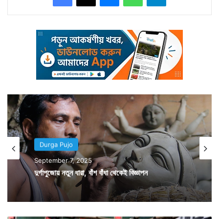
Durga Pujo
September 7, 2025
বিহারের একটি আদিবাসী গ্রামের মানুষের জীবিকাই বাঁশের কাজ।
দুর্গাপুজোয় নতুন ধারা, বাঁশ বাঁধা থেকেই বিজ্ঞাপন
সেই কাজ করেই পেট চলে গ্রামীণ মানুষগুলোর। তাঁদের সেই
জীবিকাই ফুটে উঠছে বিবেকানন্দ স্পোর্টিং ক্লাবের পুজোয়। ২ হাজার