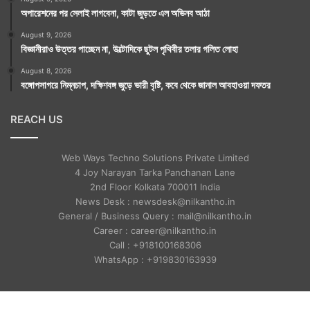
অপারেশনের পর সেলাই লাগবেনা, কাটা জুড়তে এল অভিনব আঠা
August 9, 2026
বিজ্ঞানীরাও উত্তর পাচ্ছেন না, উল্টোদিকে ছুটল পৃথিবীর তলার গলিত লোহা
August 8, 2026
বঙ্গোপসাগরে নিম্নচাপ, দক্ষিণবঙ্গ জুড়ে ভারী বৃষ্টি, কবে থেকে জানাল আবহাওয়া দফতর
REACH US
Web Ways Techno Solutions Private Limited
4 Joy Narayan Tarka Panchanan Lane
2nd Floor Kolkata 700011 India
News Desk : newsdesk@nilkantho.in
General / Business Query : mail@nilkantho.in
Career : career@nilkantho.in
Call : +918100168306
WhatsApp : +919830163939