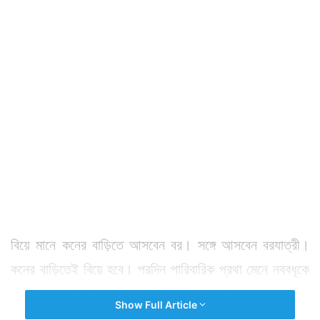
বিয়ে মানে কনের বাড়িতে আসবেন বর। সঙ্গে আসবেন বরযাত্রী।
কনের বাড়িতেই বিয়ে হবে। পরদিন পারিবারিক প্রথা মেনে নববধূকে
সঙ্গে নিয়ে বাড়ি ফিরে যাবেন বর। সেখানে পরদিন হবে বউভাতের
Show Full Article
অনুষ্ঠান। যেখানে আসবেন কনেযাত্রী সহ অতিথিরা।