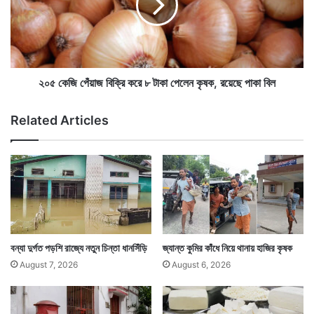
কো
জি
ন
পেঁ
ও
য়া
প্রা
জ
ণি
বি
এই উলটপুরাণের সাক্ষী হয়েছেন উত্তরপ্রদেশের মুজফ্ফরনগরের
র
ক্রি
২০৫ কেজি পেঁয়াজ বিক্রি করে ৮ টাকা পেলেন কৃষক, রয়েছে পাকা বিল
নে
ক
মানুষজন। সকলেই কনের কাণ্ড দেখে থ বনে গেছেন। এমনটাও
ই
রে
Related Articles
যে হতে পারে তা অনেকেই কল্পনা করতে পারেননি।
৮
টা
কা
পে
লে
ন
কৃ
ষ
ক
বন্যা দুর্গত পড়শি রাজ্যে নতুন চিন্তা ধানসিঁড়ি
জ্যান্ত কুমির কাঁধে নিয়ে থানায় হাজির কৃষক
,
August 7, 2026
August 6, 2026
র
য়ে
ছে