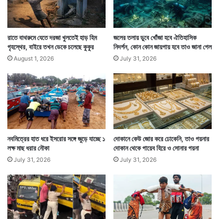
উত্তরাখণ্ডের কাশীপুরের বাসিন্দা চৌধুরি পরিবার অবশ্য সিমরনের
এই কাণ্ড মেনে নিয়েছে। তবে এক কৃষকের মেয়ের এই প্রথা
রাতে বাথরুমে যেতে দরজা খুলতেই হাড় হিম
জলের তলায় ডুবে খোঁজা হবে ঐতিহাসিক
গৃহস্থের, বাইরে তখন ডেকে চলেছে কুকুর
নিদর্শন, কোন কোন জায়গায় হবে তাও জানা গেল
ভাঙার সাহসকে অনেকে যেমন কুর্নিশ জানাচ্ছেন, তেমনই আবার
August 1, 2026
July 31, 2026
অনেকেই মেনে নিতে পারছেন না এমন সনাতনি প্রথা ভাঙা
বিয়েকে। — সংবাদ সংস্থার সাহায্য নিয়ে লেখা
নবমিত্রের হাত ধরে ইসরোর সঙ্গে জুড়ে যাচ্ছে ১
দোকানে কেউ জোর করে ঢোকেনি, তাও গয়নার
লক্ষ মাছ ধরার নৌকা
দোকান থেকে গায়েব হিরে ও সোনার গয়না
July 31, 2026
July 31, 2026