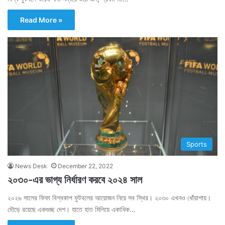
Read More »
Sports
News Desk
December 22, 2022
২০৩০-এর ভাগ্য নির্ধারণ করবে ২০২৪ সাল
২০২৬ সালের ফিফা বিশ্বকাপ ফুটবলের আয়োজন নিয়ে সব স্থির। ২০৩০ এখনও ধোঁয়াশায়।
দৌড়ে রয়েছে একগুচ্ছ দেশ। হাতে হাত মিলিয়ে একাধিক…