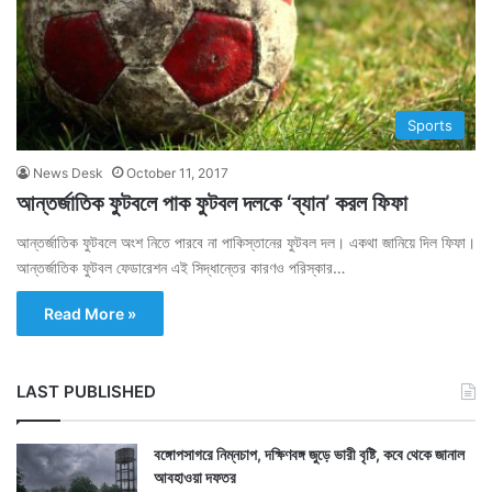
Sports
News Desk
October 11, 2017
আন্তর্জাতিক ফুটবলে পাক ফুটবল দলকে ‘ব্যান’ করল ফিফা
আন্তর্জাতিক ফুটবলে অংশ নিতে পারবে না পাকিস্তানের ফুটবল দল। একথা জানিয়ে দিল ফিফা।
আন্তর্জাতিক ফুটবল ফেডারেশন এই সিদ্ধান্তের কারণও পরিস্কার…
Read More »
LAST PUBLISHED
বঙ্গোপসাগরে নিম্নচাপ, দক্ষিণবঙ্গ জুড়ে ভারী বৃষ্টি, কবে থেকে জানাল
আবহাওয়া দফতর