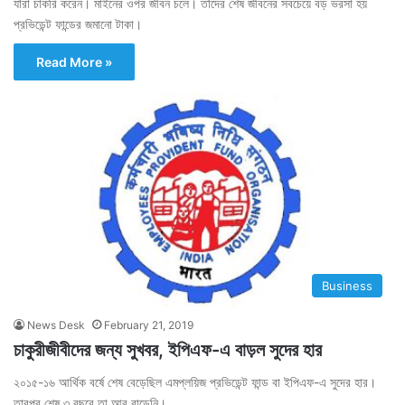
যাঁরা চাকরি করেন। মাইনের ওপর জীবন চলে। তাঁদের শেষ জীবনের সবচেয়ে বড় ভরসা হয়
প্রভিডেন্ট ফান্ডের জমানো টাকা।
Read More »
Business
News Desk
February 21, 2019
চাকুরীজীবীদের জন্য সুখবর, ইপিএফ-এ বাড়ল সুদের হার
২০১৫-১৬ আর্থিক বর্ষে শেষ বেড়েছিল এমপ্লয়িজ প্রভিডেন্ট ফান্ড বা ইপিএফ-এ সুদের হার।
তারপর শেষ ৩ বছরে তা আর বাড়েনি।