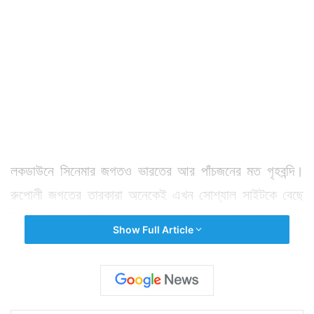
লকডাউনে সিনেমার জগতও ভারতের আর পাঁচজনের মত গৃহবন্দি।
রুপোলী জগতের তারকারা অনেকেই এখন সোশ্যাল সাইটকে বেছে
নিচ্ছেন নিজের অভিজ্ঞতা ও সময় কাটানোর কথা শেয়ার করার
Show Full Article
জন্য। কেউ রাঁধছেন। কেউ শরীরচর্চা করছেন। কেউ গৃহকর্ম।
কেউ বা অন্য কিছু। এরমধ্যই বলিউডের অন্যতম তারকা তাপসী
পান্নু জানালেন তাঁর জীবনের কিছু গোপন কথা। স্বীকার করলেন
পুরনো দিনে লুকিয়ে করা কাজের কথা।