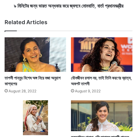
জা
ত
৯ মিনিটের জন্য ভারত অন্ধকার করে জ্বলবে মোমবাতি, বার্তা প্রধানমন্ত্রীর
না
অ
লে
ন্ধ
Related Articles
ন
কা
শি
র
ক্ষা
ক
ম
রে
ন্ত্রী
জ্ব
ল
বে
মো
ম
তাপসী পান্নুর বিশেষ অঙ্গ নিয়ে মজা অনুরাগ
যৌনজীবন রসাল নয়, তাই তিনি করণের ব্রাত্য,
বা
কাশ্যপের
অকপট তাপসী
Tags
Taapsee Pannu
তি
August 28, 2022
August 9, 2022
,
বা
র্তা
প্র
ধা
ন
ম