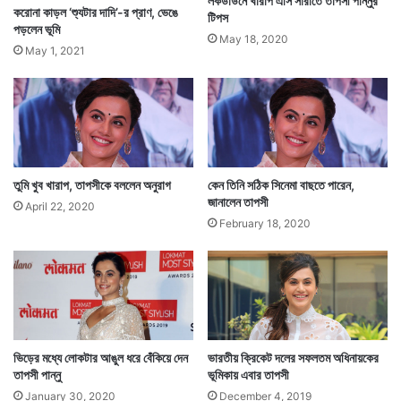
লকডাউনে খারাপ এসি সারাতে তাপসী পান্নুর
ন্ত্রী
করোনা কাড়ল ‘শ্যুটার দাদি’-র প্রাণ, ভেঙে
টিপস
র
পড়লেন ভূমি
May 18, 2020
May 1, 2021
তুমি খুব খারাপ, তাপসীকে বললেন অনুরাগ
কেন তিনি সঠিক সিনেমা বাছতে পারেন,
জানালেন তাপসী
April 22, 2020
February 18, 2020
ভিড়ের মধ্যে লোকটার আঙুল ধরে বেঁকিয়ে দেন
ভারতীয় ক্রিকেট দলের সফলতম অধিনায়কের
তাপসী পান্নু
ভূমিকায় এবার তাপসী
January 30, 2020
December 4, 2019