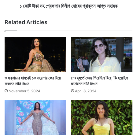
তা
১ কোটি টাকা সহ গ্রেফতার দিলীপ ঘোষের প্রাক্তন আপ্ত সহায়ক
র
দি
Related Articles
লী
প
ঘো
ষে
Tags
Sunny Leone
র
প্রা
ক্ত
ন
আ
৩ সন্তানের সামনেই ১৩ বছর পর ফের বিয়ে
শেষ মুহুর্তে ভেঙে গিয়েছিল বিয়ে, কি হয়েছিল
প্ত
করলেন সানি লিওন
জানালেন সানি লিওন
স
November 5, 2024
April 8, 2024
হা
য়
ক