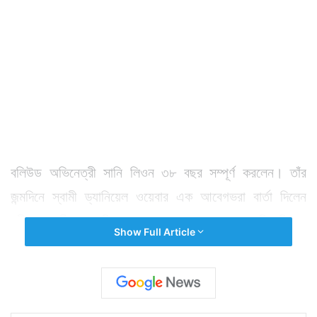
বলিউড অভিনেত্রী সানি লিওন ৩৮ বছর সম্পূর্ণ করলেন। তাঁর
জন্মদিনে স্বামী ড্যানিয়েল ওয়েবার এক আবেগভরা বার্তা দিলেন
স্ত্রীকে। স্ত্রীকে জন্মদিনের শুভেচ্ছা জানাতে পেন তুলে নিয়েছিলেন
Show Full Article
ড্যানিয়েল। স্ত্রীকে ড্যানিয়েল লিখেছেন, তাঁর চোখে সানি লিওন
এখনও সবচেয়ে আকর্ষণীয় মহিলা। যাঁর উষ্ণতা, উদারতা, মনুষ্যত্ব
এখনও তাঁকে সমানভাবে টানে। অনেক কিছুই লিখতে গিয়েও তিনি
প্রকাশ করে উঠতে পারছেননা বলেও জানান ড্যানিয়েল।