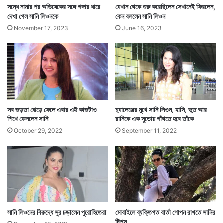
সন্ধে নামার পর অভিষেকের সঙ্গে গঙ্গার ধারে
যেখান থেকে শুরু করেছিলেন সেখানেই ফিরলেন,
দেখা গেল সানি লিওনকে
কেন বললেন সানি লিওন
November 17, 2023
June 16, 2023
সব জড়তা ঝেড়ে ফেলে এবার এই কাজটাও
চ্যালেঞ্জের মুখে সানি লিওন, হাসি, ভূত আর
শিখে ফেললেন সানি
রানিকে এক সুতোয় গাঁথতে হবে তাঁকে
October 29, 2022
September 11, 2022
সানি লিওনের বিরুদ্ধে সুর চড়ালেন পুরোহিতেরা
মোবাইলে ব্যক্তিগত বার্তা গোপন রাখতে সানির
টিপস