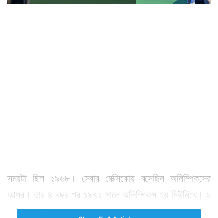
সময়টা ছিল ১৯৬৮। সেবার মেক্সিকোয় বসেছিল অলিম্পিকসের
আসর। তার ৪ বছর পর ১৯৭২ সালে অলিম্পিকস হয় মিউনিখে। ২
বারই ভারতীয় হকি দল ব্রোঞ্জ পদক জেতে। এবার ফিরে আসা যাক