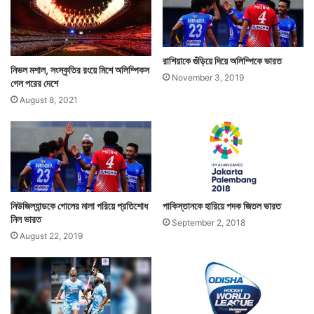
৩৬ বছরের শ্রীজেশকে এদিন জয়ের পরই ভারতীয় হকি দল ঘিরে
রাশিয়াকে গুঁড়িয়ে দিয়ে অলিম্পিকে ভারত
নিভল মশাল, সংস্কৃতির রংয়ে মিশে অলিম্পিকস
November 3, 2019
গেল পরের দেশে
নিয়ে আনন্দে মেতে ওঠে। স্পেনকে হারিয়ে এদিন ব্রোঞ্জ পেল
August 8, 2021
ভারত। ফলে ভারত ৪টি ব্রোঞ্জ পেল এখনও পর্যন্ত।
নিউজিল্যান্ডকে গোলের মালা পরিয়ে প্রতিশোধ
পাকিস্তানকে হারিয়ে পদক জিতল ভারত
নিল ভারত
September 2, 2018
August 22, 2019