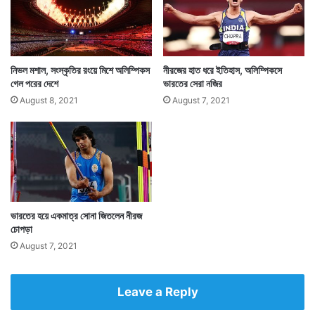
পাকিস্তানের হয়ে জ্যাভলিনে সোনা জিতে কার্যত পাকিস্তানের জন্য
সর্বকালের অলিম্পিকস রেকর্ড গড়লেন নাদিম। তিনিই হলেন
নিভল মশাল, সংস্কৃতির রংয়ে মিশে অলিম্পিকস
নীরজের হাত ধরে ইতিহাস, অলিম্পিকসে
গেল পরের দেশে
ভারতের সেরা নজির
পাকিস্তানের প্রথম খেলোয়াড় যিনি ব্যক্তিগত বিভাগে সোনার পদক
August 8, 2021
August 7, 2021
এনে দিলেন পাকিস্তানকে।
ভারতের হয়ে একমাত্র সোনা জিতলেন নীরজ
চোপড়া
August 7, 2021
Leave a Reply