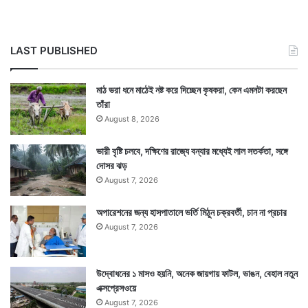
প্যারিস অলিম্পিকস তার শেষলগ্নে পৌঁছে গেছে। ফলে ভারতের
LAST PUBLISHED
আর সোনার পদক আসবে কিনা তা নিয়ে প্রশ্ন থেকেই যাচ্ছে।
মাঠ ভরা ধনে মাঠেই নষ্ট করে দিচ্ছেন কৃষকরা, কেন এমনটা করছেন
অনেকেই এবার আর সোনার পদক দেখার আশা ছেড়েছেন। ভারতের
তাঁরা
ঝুলিতে এখন ১টি রূপো এবং ৪টি ব্রোঞ্জ পদক রয়েছে।
August 8, 2026
ভারী বৃষ্টি চলবে, দক্ষিণের রাজ্যে বন্যার মধ্যেই লাল সতর্কতা, সঙ্গে
দোসর ঝড়
August 7, 2026
অপারেশনের জন্য হাসপাতালে ভর্তি মিঠুন চক্রবর্তী, চান না প্রচার
August 7, 2026
উদ্বোধনের ১ মাসও হয়নি, অনেক জায়গায় ফাটল, ভাঙন, বেহাল নতুন
এক্সপ্রেসওয়ে
August 7, 2026