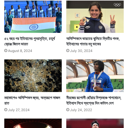
নাদিমের পর তাঁর ওই থ্রোটাই সেরা হল। রূপোর পদক পেয়েই
সন্তুষ্ট থাকতে হল টোকিও অলিম্পিকসে সোনা জয়ী নীরজ
৫২ বছর পর ইতিহাসের পুনরাবৃত্তি, চতুর্থ
অলিম্পিকসে ভারতের ঝুলিতে দ্বিতীয় পদক,
চোপড়াকে।
ব্রোঞ্জ জিতল ভারত
ইতিহাসের পাতায় মনু ভাকের
August 8, 2024
July 30, 2024
মহাকাশেও অলিম্পিকস জ্বর, অন্যরূপে সাজল
নীরজের রূপোলী ছোঁয়ায় বিশ্বমঞ্চে শাপমোচন,
রাত
ইতিহাস লিখে স্বপ্নের দিন কাটাল দেশ
July 27, 2024
July 24, 2022