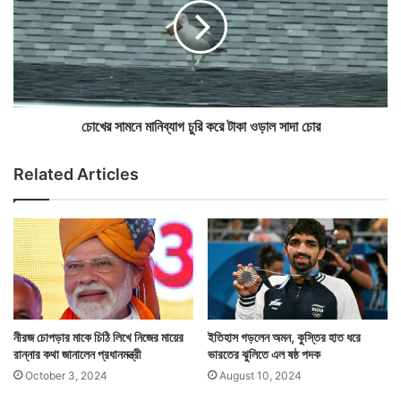
ক্ষা
সা
র
ম
ম্যা
নে
এদিন নীরজকে কিন্তু ততটা ছন্দেও মনে হয়নি। খারাপ থ্রো
জি
মা
ক
করেন। একাধিক থ্রো লাল পতাকা দেখে। তবে একটা ভাল থ্রো
নি
,
ব্যা
করেন। ছোঁড়েন ৮৯.৪৫ মিটার। আর সেটাই তাঁকে জিইয়ে রাখে
অ
গ
চোখের সামনে মানিব্যাগ চুরি করে টাকা ওড়াল সাদা চোর
ন
চু
পদক তালিকায়।
ব
রি
Related Articles
দ্য
ক
আ
রে
বি
টা
ষ্কা
কা
র
ও
বি
ড়া
জ্ঞা
ল
নী
সা
দে
দা
নীরজ চোপড়ার মাকে চিঠি লিখে নিজের মায়ের
ইতিহাস গড়লেন অমন, কুস্তির হাত ধরে
র
চো
রান্নার কথা জানালেন প্রধানমন্ত্রী
ভারতের ঝুলিতে এল ষষ্ঠ পদক
র
October 3, 2024
August 10, 2024