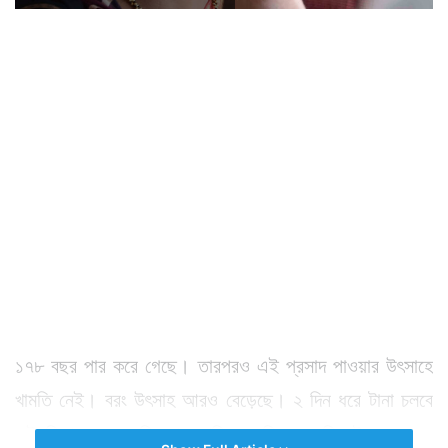
১৭৮ বছর পার করে গেছে। তারপরও এই প্রসাদ পাওয়ার উৎসাহে
খামতি নেই। বরং উৎসাহ আরও বেড়েছে। ২ দিন ধরে টানা চলবে
এই বিশেষ ভেষজ বিতরণ। শনি ও রবিবার ২ দিন টানা চললেও