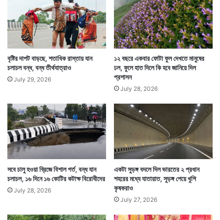
বৃষ্টির দাপট বাড়ছে, শতাধিক রাস্তায় যান
১২ বছরে একবার ফোটা ফুল দেখতে মানুষের
শনি ও রবিবার হায়দরাবাদের নামপল্লিতে তাই তিল ধারণের জায়গা
চলাচল বন্ধ, বন্ধ তীর্থযাত্রাও
ঢল, ফুলে হাত দিলে কি হবে জানিয়ে দিল
থাকবেনা। শনিবার সকাল থেকেই ভিড় সামাল দেওয়া দায় হয়েছে।
প্রশাসন
July 29, 2026
July 28, 2026
কথিত আছে, এক সাধু পরিবারের এক পূর্বপুরুষকে এই ভেষজের
ফর্মুলা দিয়ে যান।
সবে চালু হওয়া ব্রিজে বিশাল গর্ত, বন্ধ যান
একটা সুড়ঙ্গ বদলে দিল ভারতের ২ প্রধান
চলাচল, ১৬ দিনে ১৬ কোটির কটাক্ষ বিরোধীদের
শহরের মধ্যে যাতায়াত, সুড়ঙ্গ পেয়ে খুশি
কৃষকরাও
July 28, 2026
July 27, 2026