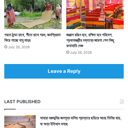
গরমে ঠান্ডা রাখে, শীতে রাখে গরম, জনপ্রিয়তা
জঞ্জাল রঙিন হবে, রক্ষিত হবে পরিবেশ,
শর্ত ছিল একটাই। এই মিশ্রণ খাওয়ানোর জন্য কারও কাছ থেকে
ফিরে পাচ্ছে বাঘু মাদুর
প্রধানমন্ত্রীর বক্তব্যে জায়গা পেল কিছু
রংবাহারি বেঞ্চ
কানাকড়ি অর্থও নেওয়া যাবেনা। পুরোটাই বিনামূল্যে দিতে হবে। যা
July 26, 2026
July 26, 2026
আজও অক্ষরে অক্ষরে মেনে চলে বাথিনি পরিবারের প্রতিটি প্রজন্ম।
— সংবাদ সংস্থার সাহায্য নিয়ে লেখা
Leave a Reply
LAST PUBLISHED
সাহারা মরুভূমির জনশূন্য বালির প্রান্তরে ছড়িয়ে আছে তিমির হাড়,
যা অন্য ইতিহাস বলছে