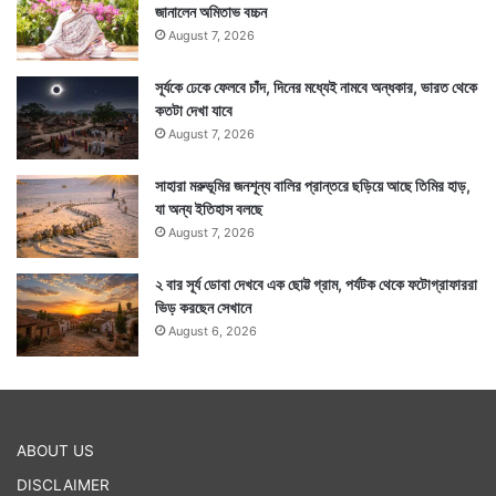
জানালেন অমিতাভ বচ্চন
August 7, 2026
সূর্যকে ঢেকে ফেলবে চাঁদ, দিনের মধ্যেই নামবে অন্ধকার, ভারত থেকে
কতটা দেখা যাবে
August 7, 2026
সাহারা মরুভূমির জনশূন্য বালির প্রান্তরে ছড়িয়ে আছে তিমির হাড়,
যা অন্য ইতিহাস বলছে
August 7, 2026
২ বার সূর্য ডোবা দেখবে এক ছোট্ট গ্রাম, পর্যটক থেকে ফটোগ্রাফাররা
ভিড় করছেন সেখানে
August 6, 2026
ABOUT US
DISCLAIMER