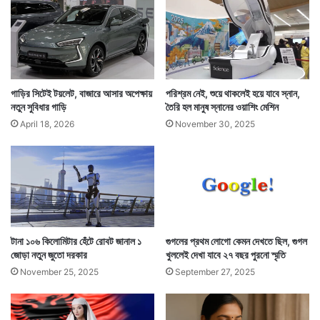
লে
পরিষেবা ব্যবহার করবেন বলেও পূর্বাভাস দিয়েছে সিসকো। তার
ন
রে
মানে দাঁড়ায় প্রতি ২০টি ইন্টারনেট সংযোগে ১টি ৫জি কানেকশন
ল
থাকবে।
ম
ন্ত্রী
গাড়ির সিটেই টয়লেট, বাজারে আসার অপেক্ষায়
পরিশ্রম নেই, শুয়ে থাকলেই হয়ে যাবে স্নান,
নতুন সুবিধার গাড়ি
তৈরি হল মানুষ স্নানের ওয়াশিং মেশিন
April 18, 2026
November 30, 2025
টানা ১০৬ কিলোমিটার হেঁটে রোবট জানাল ১
গুগলের প্রথম লোগো কেমন দেখতে ছিল, গুগল
জোড়া নতুন জুতো দরকার
খুললেই দেখা যাবে ২৭ বছর পুরনো স্মৃতি
November 25, 2025
September 27, 2025
২০২৩ সালের মধ্যে মেশিন টু মেশিন কানেকশনও অনেকটাই বাড়বে