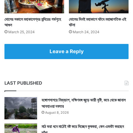
দোলের সকালে মহাকালেশ্বর মন্দিরের গর্ভগৃহে
দোলের দিনই মহাকাশে ঘটবে মহাজাগতিক এই
আগুন
ঘটনা
এখানে ২ দিন ধরে এই রংয়ের উৎসব পালিত হয়। তবে প্রথম দিনে
March 25, 2024
March 24, 2024
সবাই মন্দিরে পুজো দিয়ে ঈশ্বরকে দর্শন করেন। প্রথম দিন কেরালার
কোচি শহরের গোসরিপুরম থিরুমা কোঙ্কণি মন্দিরে তাই উপচে পড়ে
Leave a Reply
ভক্তের ভিড়।
LAST PUBLISHED
বঙ্গোপসাগরে নিম্নচাপ, দক্ষিণবঙ্গ জুড়ে ভারী বৃষ্টি, কবে থেকে জানাল
আবহাওয়া দফতর
August 8, 2026
মাঠ ভরা ধনে মাঠেই নষ্ট করে দিচ্ছেন কৃষকরা, কেন এমনটা করছেন
তাঁরা