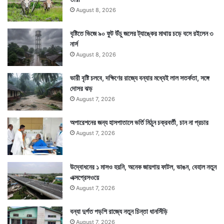
August 8, 2026
বৃষ্টিতে ভিজে ৯০ ফুট উঁচু জলের ট্যাঙ্কের মাথায় চড়ে বসে রইলেন ৩
নার্স
নিয়ম হল মন্দিরে সারাবছর যে হলুদ পুজো দেওয়া হয়, সেই হলুদ
August 8, 2026
সংগ্রহ করে তা মিশিয়ে দেওয়া হবে জলে। জল হয়ে উঠবে হলুদ।
ভারী বৃষ্টি চলবে, দক্ষিণের রাজ্যে বন্যার মধ্যেই লাল সতর্কতা, সঙ্গে
তারপর সেই জল দিয়ে হয় রং খেলা। এই হলুদ রং খেলার নাম ‘মঞ্জুল
দোসর ঝড়
August 7, 2026
কুলি’। এটাই কেরালার প্রসিদ্ধ রং খেলা। কোনও রাসায়নিক রং
নয়, কাঁচা হলুদের জলে এখানে স্বাস্থ্যকর রং খেলায় মাতেন সবাই।
অপারেশনের জন্য হাসপাতালে ভর্তি মিঠুন চক্রবর্তী, চান না প্রচার
August 7, 2026
উদ্বোধনের ১ মাসও হয়নি, অনেক জায়গায় ফাটল, ভাঙন, বেহাল নতুন
এক্সপ্রেসওয়ে
August 7, 2026
বন্যা দুর্গত পড়শি রাজ্যে নতুন চিন্তা ধানসিঁড়ি
August 7, 2026