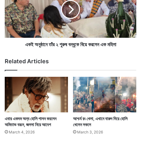
ক
অ
অ
নু
ধ্যা
ষ্ঠা
প
নে
ক
এই টিলার পাথরের আনাচেকানাচে অনেক কাঁকড়াবিছে পাওয়া যায়।
তাঁ
,
র
ফাগ গানে মেতে ওঠার পাশাপাশি বিষাক্ত সেসব কাঁকড়াবিছেদের
কা
২
একই অনুষ্ঠানে তাঁর ২ পুরুষ বন্ধুকে বিয়ে করলেন এক মহিলা
র
পু
ধরতে শুরু করেন গ্রামবাসীরা।
ণ
রু
Related Articles
টা
ষ
অ
ব
বা
ন্ধু
ক
কে
ক
বি
রা
য়ে
র
ক
ম
র
ত
লে
এবার একদম অন্য হোলি পালন করলেন
আশ্চর্য রং খেলা, এখানে বারুদ দিয়ে হোলি
ন
অমিতাভ বচ্চন, জলসা নিয়ে আবেগ
খেলেন সকলে
এ
March 4, 2026
March 3, 2026
ক