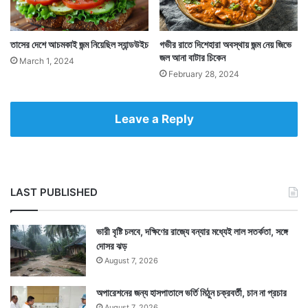
তাসের দেশে আচমকাই জন্ম নিয়েছিল স্যান্ডউইচ
গভীর রাতে দিশেহারা অবস্থায় জন্ম নেয় জিভে
জল আনা বাটার চিকেন
March 1, 2024
Tags
Bengali Recipes
Foodie
February 28, 2024
Leave a Reply
LAST PUBLISHED
ভারী বৃষ্টি চলবে, দক্ষিণের রাজ্যে বন্যার মধ্যেই লাল সতর্কতা, সঙ্গে
দোসর ঝড়
August 7, 2026
অপারেশনের জন্য হাসপাতালে ভর্তি মিঠুন চক্রবর্তী, চান না প্রচার
August 7, 2026