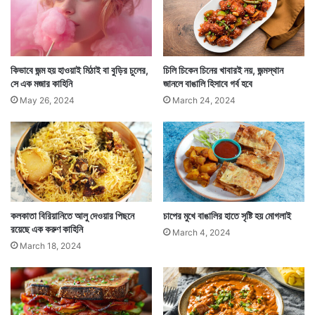
অবশ্য রাজমাকে এখন নানাভাবে রান্না করা হয়। দেশের এক এক
কিভাবে জন্ম হয় হাওয়াই মিঠাই বা বুড়ির চুলের,
চিলি চিকেন চিনের খাবারই নয়, জন্মস্থান
সে এক মজার কাহিনি
জানলে বাঙালি হিসাবে গর্ব হবে
প্রান্তে আবার এক এক রকমভাবে রাজমা রান্নার পদ্ধতি
May 26, 2024
March 24, 2024
প্রচলিত। এভাবেই একসময় রাজমা আম ভারতীয়ের হেঁশেলের,
প্রাত্যহিক জীবনের পেট ভরানো সুস্বাদু খাবার হয়ে উঠেছে।
কলকাতা বিরিয়ানিতে আলু দেওয়ার পিছনে
চাপের মুখে বাঙালির হাতে সৃষ্টি হয় মোগলাই
রয়েছে এক করুণ কাহিনি
March 4, 2024
March 18, 2024