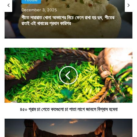
Foodie
Foodie
October 26, 2025
পর্তুগিজরা রাজমাকে ভারতে নিয়ে আসার পর ভারতীয়রা জানতে
December 3, 2025
ফ্রেঞ্চ ফ্রাইয়ের জন্ম কোন দেশে, জানলে অবাক হতে হয়
পারেন এমনও একটি খাবার রয়েছে যা সুস্বাদুও। কিন্তু পর্তুগিজরা
ভারতকে রাজমা চিনিয়েছিলেন ঠিকই কিন্তু ভারতীয়দের রাজমা
রাঁধতে শিখিয়েছিল অন্য একটি দেশ।
৪
শীতে সারারাত খোলা আকাশের নিচে ফেলে রাখা হয় দুধ, শীতের
৫
রাতই এই খাবারের প্রধান কারিগর
০
গ্রা
ম
চা
পে
তে
ক
ত
৪৫০ গ্রাম চা পেতে কতগুলো চা পাতা লাগে জানলে বিশ্বাস হবেনা
গু
লো
আ
চা
জ
পা
কে