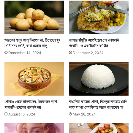
ই
আ
সে
এ
পেঁয়াজ, রসুন, টমেটো দিয়ে যে মশলাদার রাজমা রান্নার চল রয়েছে
ম
এদেশে তাও ওই মেক্সিকোর দান। এখন অবশ্য রাজমা ভারতীয়দের
ন
দি
ভারতের মানুষ আলু চিনতেন না, চিনেছেন খুব
বাংলার রাঁধুনির হাতেই জন্ম নেয় মোগলাই
অন্যতম প্রিয় খাবার। বহু মানুষ গরম ভাত দিয়ে রাজমা পেলে আর
ন
বেশি সময় হয়নি, কারা চেনাল আলু
পরোটা, সে এক টানটান কাহিনি
কিছু চান না। এতটাই সুস্বাদু হয় এই খাবার।
December 14, 2024
December 2, 2024
পোলাও খেতে ভালবাসেন, জিভে জল আনা
বাঙালিরা ভাতের পোকা, বিশ্বের সবচেয়ে বেশি
খাবারটি এদেশের খাবারই নয়
ভাত খাওয়া দেশ কিন্তু ভারত বাংলাদেশ নয়
August 15, 2024
May 28, 2024