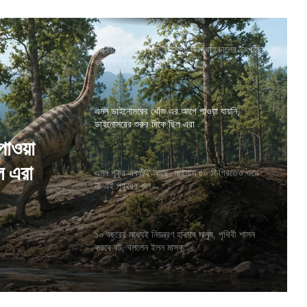
মহাকাশে জন্ম নিল ধান, ভরশূন্য অবস্থায় চালের উৎপাদন
ভবিষ্যতের স্বপ্ন দেখাচ্ছে
এমন ডাইনোসরের খোঁজ এর আগে পাওয়া যায়নি,
ডাইনোসরের শুরুর দিকে ছিল এরা
 ৫০
এমন পুকুর একটিই আছে, মাইনাস ৫০ ডিগ্রিতেও জমে
না এই পুকুরের জল
১০ বছরের মধ্যেই নিয়ন্ত্রণ হারাবে মানুষ, পৃথিবী শাসন
করবে বট, বললেন ইলন মাস্ক