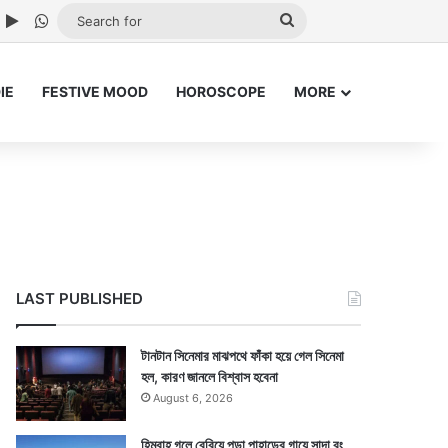
ube
nstagram
Google Play
WhatsApp
Search
for
IE
FESTIVE MOOD
HOROSCOPE
MORE
LAST PUBLISHED
টানটান সিনেমার মাঝপথে ফাঁকা হয়ে গেল সিনেমা
হল, কারণ জানলে বিশ্বাস হবেনা
August 6, 2026
হিমবাহ গলে বেরিয়ে পড়া পাহাড়ের গায়ে সাদা রং