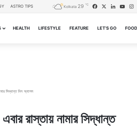
℃
29
Facebook
X
LinkedIn
YouT
I
GY
ASTRO TIPS
Kolkata
S
HEALTH
LIFESTYLE
FEATURE
LET’S GO
FOOD
মার সিদ্ধান্ত নিল অ্যাপল
 এবার রাস্তায় নামার সিদ্ধান্ত