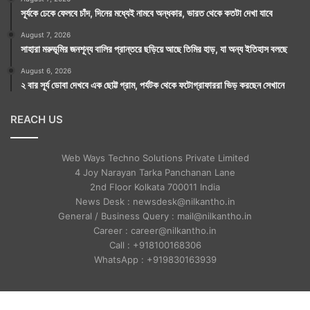
সূর্যকে ঢেকে ফেলবে চাঁদ, দিনের মধ্যেই নামবে অন্ধকার, ভারত থেকে কতটা দেখা যাবে
August 7, 2026
সাহারা মরুভূমির জনশূন্য বালির প্রান্তরে ছড়িয়ে আছে তিমির হাড়, যা অন্য ইতিহাস বলছে
August 6, 2026
২ বার সূর্য ডোবা দেখবে এক ছোট্ট গ্রাম, পর্যটক থেকে ফটোগ্রাফাররা ভিড় করছেন সেখানে
REACH US
Web Ways Techno Solutions Private Limited
4 Joy Narayan Tarka Panchanan Lane
2nd Floor Kolkata 700011 India
News Desk : newsdesk@nilkantho.in
General / Business Query : mail@nilkantho.in
Career : career@nilkantho.in
Call : +918100168306
WhatsApp : +919830163939