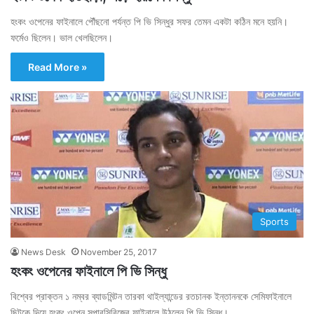
হংকং ওপেনের ফাইনালে পৌঁছনো পর্যন্ত পি ভি সিন্ধুর সফর তেমন একটা কঠিন মনে হয়নি।
ফর্মেও ছিলেন। ভাল খেলছিলেন।
Read More »
Sports
News Desk
November 25, 2017
হংকং ওপেনের ফাইনালে পি ভি সিন্ধু
বিশ্বের প্রাক্তন ১ নম্বর ব্যাডমিন্টন তারকা থাইল্যান্ডের রতচানক ইন্তাননকে সেমিফাইনালে
ছিটকে দিয়ে হংকং ওপেন সুপারসিরিজের ফাইনালে উঠলেন পি ভি সিন্ধু।