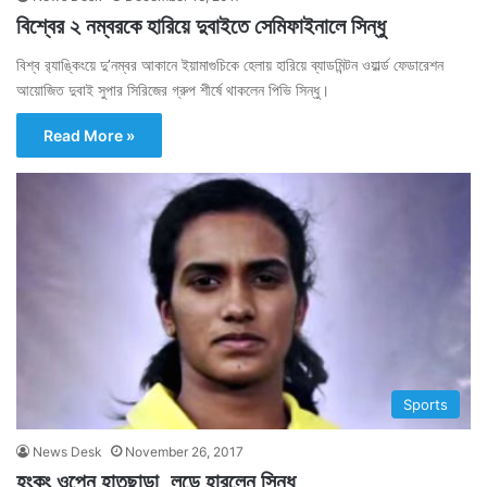
বিশ্বের ২ নম্বরকে হারিয়ে দুবাইতে সেমিফাইনালে সিন্ধু
বিশ্ব ব়্যাঙ্কিংয়ে দু’নম্বর আকানে ইয়ামাগুচিকে হেলায় হারিয়ে ব্যাডমিন্টন ওয়ার্ল্ড ফেডারেশন
আয়োজিত দুবাই সুপার সিরিজের গ্রুপ শীর্ষে থাকলেন পিভি সিন্ধু।
Read More »
Sports
News Desk
November 26, 2017
হংকং ওপেন হাতছাড়া, লড়ে হারলেন সিন্ধু