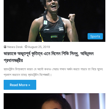
Sports
News Desk
August 25, 2019
ভারতকে অভূতপূর্ব কৃতিত্ব এনে দিলেন পিভি সিন্ধু, অভিনন্দন
প্রধানমন্ত্রীর
ব্যাডমিন্টন বিশ্বকাপে ভারত যে আদৌ কখনও সেরার সম্মান অর্জন করতে পারবে তা নিয়ে সন্দেহ
প্রকাশ করতেন তাবড় ব্যাডমিন্টন বিশেষজ্ঞই।
Read More »