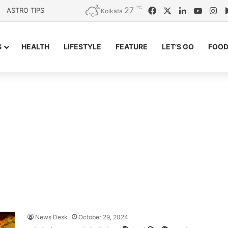
℃
27
Facebook
X
LinkedIn
YouTu
In
ASTRO TIPS
Kolkata
S
HEALTH
LIFESTYLE
FEATURE
LET’S GO
FOOD
News Desk
October 29, 2024