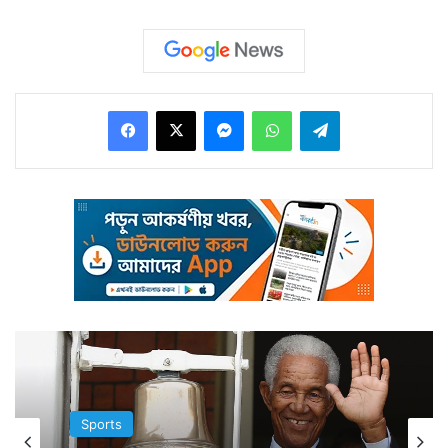
Facebook
X
Messenger
WhatsApp
Telegram
যদি একদম শেষে পৌঁছে একটা সোনা জিতে নিতে পারেন তিনি।
দেশ অন্তত একটা সোনার পদক নিয়ে ফিরুক টোকিও থেকে।
ঠিক সেটাই করে দেখালেন নীরজ চোপড়া। শুধু নিজের স্বপ্নই পূরণ
Sports
করলেন না। গোটা দেশের স্বপ্ন পূরণ করলেন।