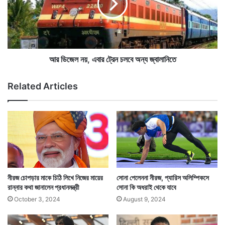
সোনার পদক জিতল।
কা
ল
য়
ন
২
য়
ন
,
ম্ব
এ
রে
বা
আর ডিজেল নয়, এবার ট্রেন চলবে অন্য জ্বালানিতে
র
ট্রে
Related Articles
ন
চ
ল
বে
অ
ন্য
জ্বা
লা
নি
নীরজ চোপড়ার মাকে চিঠি লিখে নিজের মায়ের
সোনা পেলেননা নীরজ, প্যারিস অলিম্পিকসে
নীরজ হিটেও সবচেয়ে বেশি দূরে জ্যাভলিন ছুঁড়ে ফাইনালে
তে
রান্নার কথা জানালেন প্রধানমন্ত্রী
সোনা কি অধরাই থেকে যাবে
পৌঁছেছিলেন। তখনই গোটা দেশ স্বপ্ন দেখতে শুরু করেছিল।
October 3, 2024
August 9, 2024
এদিন তাই বিকেলে গোটা দেশের নজর ছিল টিভির পর্দায়।