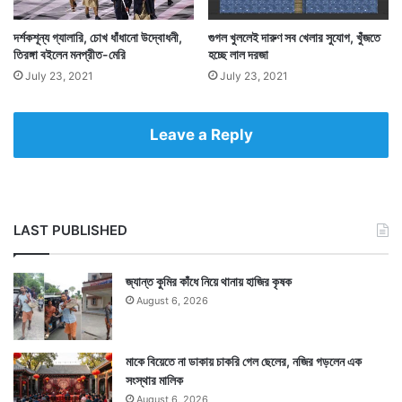
মিটারের ওপর ছুঁড়তে পারেননি।
দর্শকশূন্য গ্যালারি, চোখ ধাঁধানো উদ্বোধনী,
গুগল খুললেই দারুণ সব খেলার সুযোগ, খুঁজতে
তিরঙ্গা বইলেন মনপ্রীত-মেরি
হচ্ছে লাল দরজা
July 23, 2021
July 23, 2021
Leave a Reply
LAST PUBLISHED
জ্যান্ত কুমির কাঁধে নিয়ে থানায় হাজির কৃষক
August 6, 2026
হরিয়ানার ছেলে নীরজের হাত ধরে দেশে একটি সোনা এল। বজরঙ্গ
পুনিয়া এদিন নীরজের সোনা জেতার ১ ঘণ্টা আগেই ব্রোঞ্জ জেতেন
মাকে বিয়েতে না ডাকায় চাকরি গেল ছেলের, নজির গড়লেন এক
সংস্থার মালিক
কুস্তি থেকে। ফলে এদিন ২টি পদক এসেছে ভারতের ঝুলিতে।
August 6, 2026