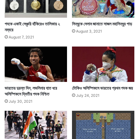
পদকে একাই সেঞ্চুরি হাঁকিয়েও তালিকায় ২
সিন্ধুকে সেলাম জানাতে সাজল মহাসিন্ধুর পাড়
নম্বরে
August 3, 2021
August 7, 2021
ভারতের দুরন্ত দিন, লভলিনার হাত ধরে
টোকিও অলিম্পিকসে ভারতের প্রথম পদক জয়
অলিম্পিকসে দ্বিতীয় পদক নিশ্চিত
July 24, 2021
July 30, 2021
এরপর যদিও পরপর ২টি থ্রো মিস করেন নীরজ। পঞ্চম ও শেষ
থ্রো পৌঁছয় ৮৫ মিটারের নিচে। তাতে অবশ্য সমস্যা কিছু হয়নি।
কারণ অন্য কোনও প্রতিযোগী তাঁদের ৫ বারের চেষ্টায় ৮৭.৫৮