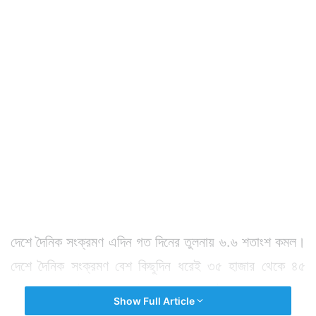
দেশে দৈনিক সংক্রমণ এদিন গত দিনের তুলনায় ৬.৬ শতাংশ কমল।
দেশে দৈনিক সংক্রমণ বেশ কিছুদিন ধরেই ৩৫ হাজার থেকে ৪৫
হাজারের মধ্যেই ঘোরাফেরা করছে। সেখানেই রয়েছে সংক্রমণ
Show Full Article
সংখ্যা।