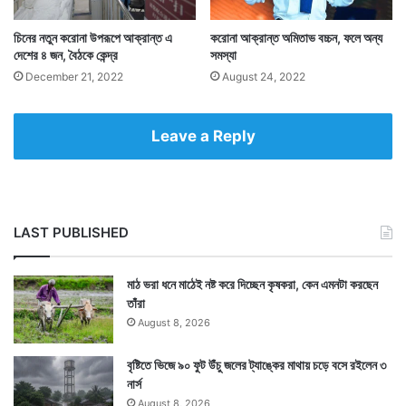
সংখ্যা বেশি হয়েছে। গত একদিনে সুস্থ হয়ে উঠেছেন ৩৭ হাজার
৯২৭ জন। দেশে মোট সুস্থ হয়ে ওঠা মানুষের সংখ্যা দাঁড়িয়েছে ৩
চিনের নতুন করোনা উপরূপে আক্রান্ত এ
করোনা আক্রান্ত অমিতাভ বচ্চন, ফলে অন্য
দেশের ৪ জন, বৈঠকে কেন্দ্র
সমস্যা
কোটি ১৩ লক্ষ ৭৬ হাজার ১৫ জন। সুস্থতার হার বেড়ে দাঁড়িয়েছে
December 21, 2022
August 24, 2022
৯৭.৪৬ শতাংশে। — ভারত সরকারের দৈনিক আপডেটের সাহায্য
নিয়ে লেখা
Leave a Reply
LAST PUBLISHED
মাঠ ভরা ধনে মাঠেই নষ্ট করে দিচ্ছেন কৃষকরা, কেন এমনটা করছেন
তাঁরা
August 8, 2026
বৃষ্টিতে ভিজে ৯০ ফুট উঁচু জলের ট্যাঙ্কের মাথায় চড়ে বসে রইলেন ৩
নার্স
August 8, 2026