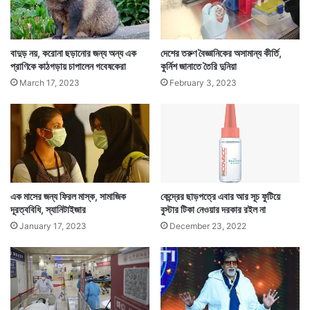
দাঁড়িয়েছে ৩ লক্ষ ৮৫ হাজার ৩৩৬ জন। দেশে অ্যাকটিভ রোগীর
হার কমে দাঁড়িয়েছে ১.২০ শতাংশে।
বাদুড় নয়, করোনা ছড়ানোর জন্য অন্য এক
দেশের তরুণ বৈজ্ঞানিকের অসামান্য কীর্তি,
প্রাণিকে কাঠগড়ায় চাপালেন গবেষকেরা
কুর্নিশ জানাতে তৈরি দুনিয়া
March 17, 2023
February 3, 2023
এক মাসের জন্য ফিরল মাস্ক, সামাজিক
কেন্দ্রের ছাড়পত্রে এবার আর সূচ ফুটিয়ে
দূরত্ববিধি, স্যানিটাইজার
বুস্টার টিকা নেওয়ার দরকার রইল না
January 17, 2023
December 23, 2022
এদিকে দেশে সংক্রমিতের চেয়ে এদিন সুস্থ হয়ে হয়ে ওঠা মানুষের