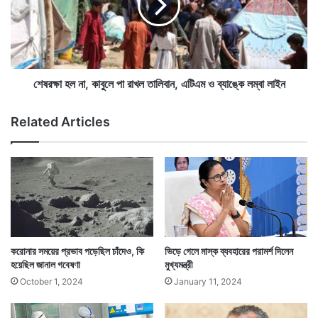
একদিনে মৃত্যু হয়েছে ৪৯৩ জনের। দেশে মোট মৃতের সংখ্যা
তাং
হ
শে
ল
দাঁড়িয়েছে ৪ লক্ষ ৩১ হাজার ২২৫ জন। দেশে মৃত্যুর হার দাঁড়িয়ে
র
না
ল
আছে ১.৩৪ শতাংশে।
,
ক্ষ্য
কা
স্থি
বু
শেষরক্ষা হল না, কাবুলে পা রাখল তালিবান, এটিএম ও ব্যাঙ্কে লম্বা লাইন
র
লে
ক
পা
Related Articles
র
রা
লে
খ
ন
ল
প্র
তা
ধা
লি
ন
বা
ম
ন
ন্ত্রী
,
এ
করোনার সময়ের প্রভাব পড়েছিল চাঁদেও, কি
ভিড়ে গেলে মাস্ক ব্যবহারের পরামর্শ দিলেন
টি
হয়েছিল জানাল গবেষণা
মুখ্যমন্ত্রী
এ
October 1, 2024
January 11, 2024
ম
মহারাষ্ট্রে মৃত্যু হয়েছে ১৭৯ জনের। কেরালায় মৃত্যু হয়েছে ১০৫
ও