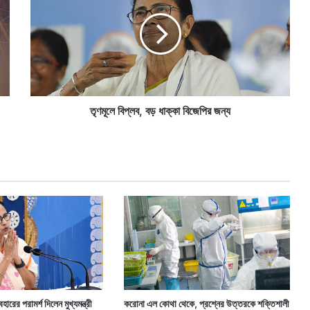
মূ
লে
বি
প্ল
ব
,
ব
ড়
তৃণমূলে বিপ্লব, বড় ধাক্কা বিজেপির জন্য
ধা
ক্কা
বি
জে
পি
র
জ
ন্য
হারের পরামর্শ দিলেন মুখ্যমন্ত্রী
করোনা এল কোথা থেকে, প্রশ্নের উত্তরকে শক্তিশালী