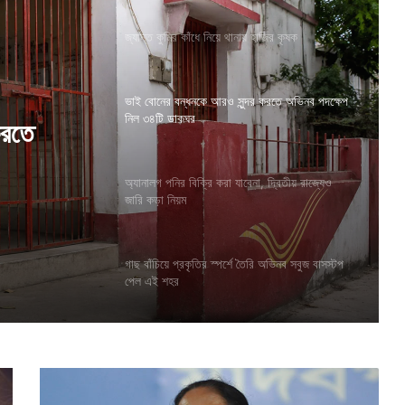
জ্যান্ত কুমির কাঁধে নিয়ে থানায় হাজির কৃষক
ভাই বোনের বন্ধনকে আরও সুন্দর করতে অভিনব পদক্ষেপ
নিল ৩৪টি ডাকঘর
দ্বিতীয়
অ্যানালগ পনির বিক্রি করা যাবেনা, দ্বিতীয় রাজ্যেও
জারি কড়া নিয়ম
গাছ বাঁচিয়ে প্রকৃতির স্পর্শে তৈরি অভিনব সবুজ বাসস্টপ
পেল এই শহর
তৃ
ণ