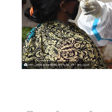
ফাইল : পাটনায় করোনা পরীক্ষার নমুনা সংগ্রহ, ছবি - আইএএনএস