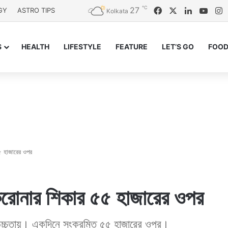
℃
27
Facebook
X
LinkedIn
YouT
I
GY
ASTRO TIPS
Kolkata
S
HEALTH
LIFESTYLE
FEATURE
LET’S GO
FOOD
৫ হাজারের ওপর
করোনার শিকার ৫৫ হাজারের ওপর
 উচ্চতায়। একদিনে সংক্রমিত ৫৫ হাজারের ওপর।