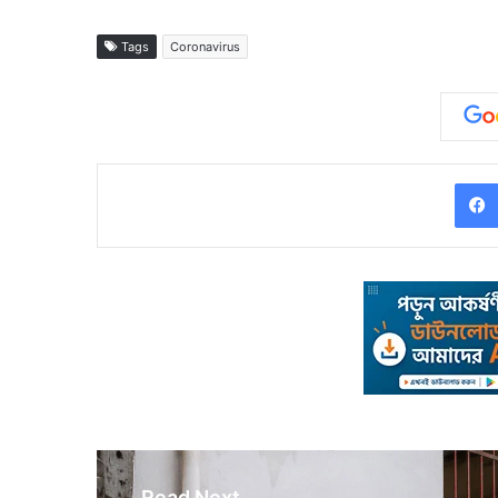
Tags
Coronavirus
Read Next