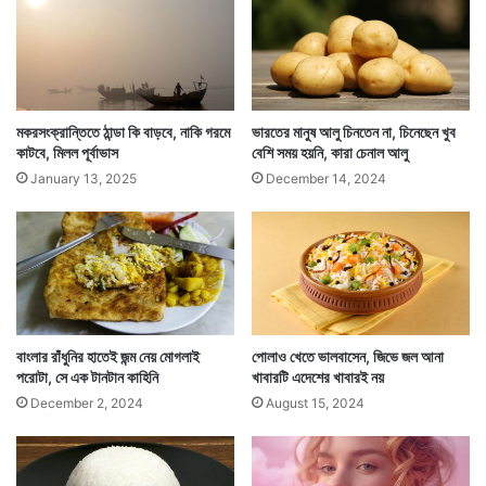
মকরসংক্রান্তিতে ঠান্ডা কি বাড়বে, নাকি গরমে
ভারতের মানুষ আলু চিনতেন না, চিনেছেন খুব
কাটবে, মিলল পূর্বাভাস
বেশি সময় হয়নি, কারা চেনাল আলু
January 13, 2025
December 14, 2024
Tags
Bengali Recipes
Foodie
Makar Sankranti
বাংলার রাঁধুনির হাতেই জন্ম নেয় মোগলাই
পোলাও খেতে ভালবাসেন, জিভে জল আনা
পরোটা, সে এক টানটান কাহিনি
খাবারটি এদেশের খাবারই নয়
December 2, 2024
August 15, 2024