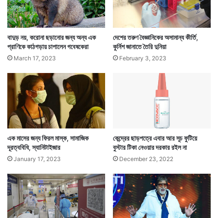
দক্ষিণ ২৪ পরগনা, হুগলি ও হাওড়ায় ২ জন করে মানুষের প্রাণ
গেছে করোনায়। ১ জন করে মানুষের প্রাণ গেছে দার্জিলিং ও
বাদুড় নয়, করোনা ছড়ানোর জন্য অন্য এক
দেশের তরুণ বৈজ্ঞানিকের অসামান্য কীর্তি,
প্রাণিকে কাঠগড়ায় চাপালেন গবেষকেরা
কুর্নিশ জানাতে তৈরি দুনিয়া
কালিম্পংয়ে।
March 17, 2023
February 3, 2023
এক মাসের জন্য ফিরল মাস্ক, সামাজিক
কেন্দ্রের ছাড়পত্রে এবার আর সূচ ফুটিয়ে
দূরত্ববিধি, স্যানিটাইজার
বুস্টার টিকা নেওয়ার দরকার রইল না
January 17, 2023
December 23, 2022