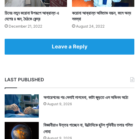
রাজ্যে একই সঙ্গে অনেক রোগী সুস্থ হয়ে ফিরছেন। এদিন সুস্থ
হয়ে উঠেছেন ৬৯১ জন। যার ফলে এদিন রাজ্যে করোনামুক্ত
চিনের নতুন করোনা উপরূপে আক্রান্ত এ
করোনা আক্রান্ত অমিতাভ বচ্চন, ফলে অন্য
দেশের ৪ জন, বৈঠকে কেন্দ্র
সমস্যা
মানুষের মোট সংখ্যা দাঁড়িয়েছে ১৫ লক্ষ ১০ হাজার ৯২১ জন।
December 21, 2022
August 24, 2022
সুস্থতার হার বেড়ে দাঁড়িয়েছে ৯৮.১৭ শতাংশ। — রাজ্যসরকারের
স্বাস্থ্য দফতরের দৈনিক বুলেটিন-এর সাহায্য নিয়ে লেখা
Leave a Reply
LAST PUBLISHED
অপারেশনের পর সেলাই লাগবেনা, কাটা জুড়তে এল অভিনব আঠা
August 9, 2026
বিজ্ঞানীরাও উত্তর পাচ্ছেন না, উল্টোদিকে ছুটল পৃথিবীর তলার গলিত
লোহা
August 9, 2026