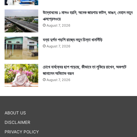
উদ্বোধনের ১ মাসও হয়নি, অনেক জায়গায় ফাটল, ভাঙন, বেহাল নতুন
এক্সপ্রেসওয়ে
August 7, 2026
বন্যা দুর্গত পড়শি রাজ্যে নতুন চিন্তা ধানসিঁড়ি
August 7, 2026
চোখে বার্ধক্যের ছাপ পড়েছে, কীভাবে তা লুকিয়ে রাখেন, অকপটে
জানালেন অমিতাভ বচ্চন
August 7, 2026
ABOUT US
DISCLAIMER
PRIVACY POLICY