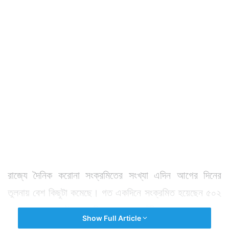
রাজ্যে দৈনিক করোনা সংক্রমিতের সংখ্যা এদিন আগের দিনের
তুলনায় বেশ কিছুটা কমেছে। গত একদিনে সংক্রমিত হয়েছেন ৫০২
জন। রাজ্যে মোট সংক্রমিতের সংখ্যা দাঁড়িয়েছে ১৫ লক্ষ ৩৯
Show Full Article
হাজার ৬৫ জনে।