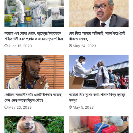
গত একদিনে রাজ্যে করোনায় যে ৯ জনের মৃত্যু হয়েছে তার মধ্যে
কলকাতায় মারা গেছেন ১ জন। উত্তর ২৪ পরগনায় এদিন কারও
মৃত্যু হয়নি।
করোনা এল কোথা থেকে, প্রশ্নের উত্তরকে
ফের ফিরে আসছে অতিমারি, সতর্ক করে তৈরি
শক্তিশালী করল প্রথম ৩ আক্রান্তের পরিচয়
থাকতে বলল হু
June 16, 2023
May 24, 2023
কোভিড লকডাউন তাঁর একটি উপকার করেছে,
করোনা নিয়ে সুখের কথা শোনাল বিশ্ব স্বাস্থ্য
কেন এমন বললেন ক্রিস গেইল
সংস্থা
May 23, 2023
May 5, 2023
এদিন সব মিলিয়ে রাজ্যের ৬টি জেলায় করোনায় মৃত্যু হয়েছে।