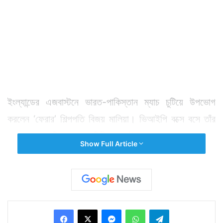
ইংল্যান্ডের এজবাস্টনে ভারত-পাকিস্তান ম্যাচ চুটিয়ে উপভোগ
করলেন ‘ফেরার’ শিল্পপতি বিজয় মালিয়া। ভিআইপি বক্সে বসে তাঁর
খেলা দেখার ছবি সোশ্যাল মিডিয়ায় ভাইরাল হয়ে গেছে। ভারতের
Show Full Article
মোট ১৭টি ব্যাঙ্কের ৯ হাজার কোটি টাকা ঋণ পরিশোধ না করে গত
বছর দেশ ছেড়ে রাতারাতি চম্পট দেন বিজয় মালিয়া। পরে জানা যায়
লন্ডনে বহাল তবিয়তেই রয়েছেন তিনি। ভারত সরকারে তরফে তাঁকে
দেশে ফেরানোর চেষ্টা শুরু হয়। কিন্তু তাতে কাজের কাজ কিছু
Facebook
X
Messenger
WhatsApp
Telegram
হয়নি। লন্ডনে একবার গ্রেফতার হওয়ার পরও জামিন পেয়ে যান