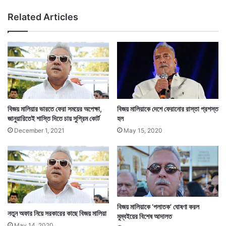
দো
Related Articles
কা
নে
ভা
ঙ
চু
র
,
গ্রে
ফ
বিজয় মালিয়ার ভারতে ফেরা সময়ের অপেক্ষা,
বিজয় মালিয়াকে দেশে ফেরানোর রাস্তা প্রশস্ত
তা
জানুয়ারিতেই শাস্তি দিতে চায় সুপ্রিম কোর্ট
হল
র
December 1, 2021
May 15, 2020
১
বিজয় মালিয়াকে ‘পলাতক’ ঘোষণা করল
নতুন অফার নিয়ে সরকারের কাছে বিজয় মালিয়া
মুম্বইয়ের বিশেষ আদালত
May 14, 2020