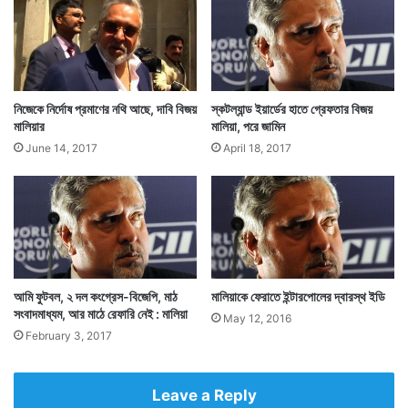
নিজেকে নির্দোষ প্রমাণের নথি আছে, দাবি বিজয়
স্কটল্যান্ড ইয়ার্ডের হাতে গ্রেফতার বিজয়
মালিয়ার
মালিয়া, পরে জামিন
June 14, 2017
April 18, 2017
আমি ফুটবল, ২ দল কংগ্রেস-বিজেপি, মাঠ
মালিয়াকে ফেরাতে ইন্টারপোলের দ্বারস্থ ইডি
সংবাদমাধ্যম, আর মাঠে রেফারি নেই : মালিয়া
May 12, 2016
February 3, 2017
Leave a Reply