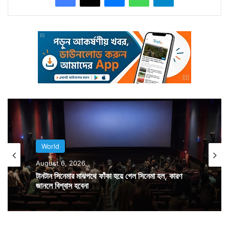
ঋণের টাকা আত্মসাৎ করে দেশ ছেড়ে পালানো এই শিল্পপতি। ভারত
হন্যে হয়ে তাঁকে দেশে ফেরাতে চাইছে। কিন্তু খাতায় কলমে তিনি
ফেরার। সেই বিজয় মালিয়াকেই স্বমহিমায় ভারত-পাক ম্যাচ
দেখতে দেখে স্বভাবতই নানা প্রশ্ন উঠতে শুরু করেছে।
World
August 6, 2026
টানটান সিনেমার মাঝপথে ফাঁকা হয়ে গেল সিনেমা হল, কারণ
জানলে বিশ্বাস হবেনা