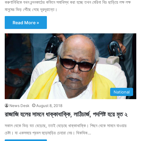
করুণানিধিকে যখন চন্দনকাঠের কফিনে সমাধিস্থ করা হচ্ছে তখন মেরিনা বিচ ছাড়িয়ে লক্ষ লক্ষ
মানুষের ভিড় পৌঁছে গেছে দূরদূরান্তে।
Read More »
National
News Desk
August 8, 2018
রাজাজি হলের সামনে ধাক্কাধাক্কি, লাঠিচার্জ, পদপিষ্ট হয়ে মৃত ২
সকাল থেকে ভিড় যত বেড়েছে, ততই বেড়েছে ধাক্কাধাক্কি। পিছন থেকে সামনে যাওয়ার
চেষ্টা। যা একসময়ে প্রবল হুড়োহুড়ির চেহারা নেয়। থিকথিক…