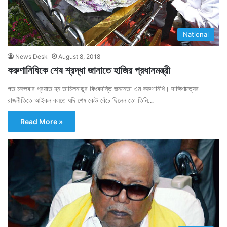
National
News Desk
August 8, 2018
করুণানিধিকে শেষ শ্রদ্ধা জানাতে হাজির প্রধানমন্ত্রী
গত মঙ্গলবার প্রয়াত হন তামিলনাড়ুর কিংবদন্তি জননেতা এম করুণানিধি। দাক্ষিণাত্যের
রাজনীতিতে আইকন বলতে যদি শেষ কেউ বেঁচে ছিলেন তো তিনি…
Read More »