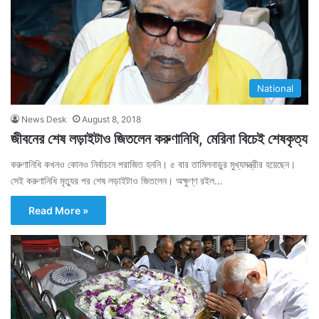
National
News Desk
August 8, 2018
জীবনের শেষ লড়াইটাও জিতলেন করুণানিধি, মেরিনা বিচেই শেষকৃত্য
করুণানিধি কখনও কোনও নির্বাচনে পরাজিত হননি। ৫ বার তামিলনাড়ুর মুখ্যমন্ত্রীর হয়েছেন।
সেই করুণানিধি মৃত্যুর পর শেষ লড়াইটাও জিতলেন। অক্ষুণ্ণ রইল…
Read More »