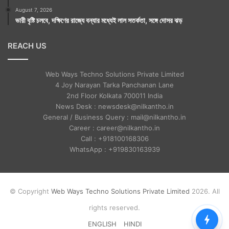
August 7, 2026
ভারী বৃষ্টি চলবে, দক্ষিণের রাজ্যে বন্যার মধ্যেই লাল সতর্কতা, সঙ্গে দোসর ঝড়
REACH US
Web Ways Techno Solutions Private Limited
4 Joy Narayan Tarka Panchanan Lane
2nd Floor Kolkata 700011 India
News Desk : newsdesk@nilkantho.in
General / Business Query : mail@nilkantho.in
Career : career@nilkantho.in
Call : +918100168306
WhatsApp : +919830163939
© Copyright
Web Ways Techno Solutions Private Limited
2026. All
rights reserved.
ENGLISH
HINDI