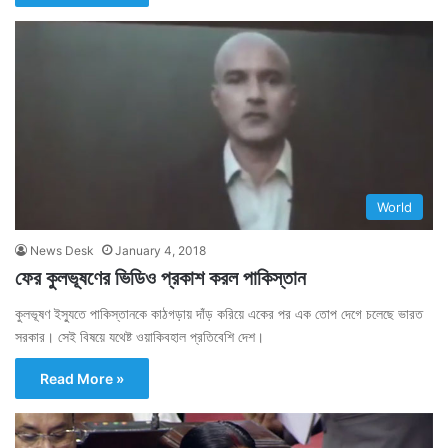
World
News Desk
January 4, 2018
ফের কুলভূষণের ভিডিও প্রকাশ করল পাকিস্তান
কুলভূষণ ইস্যুতে পাকিস্তানকে কাঠগড়ায় দাঁড় করিয়ে একের পর এক তোপ দেগে চলেছে ভারত
সরকার। সেই বিষয়ে যথেষ্ট ওয়াকিবহাল প্রতিবেশি দেশ।
Read More »