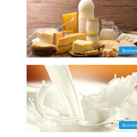
Busine
Busine