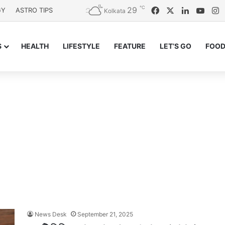
℃
29
Facebook
X
LinkedIn
YouT
I
GY
ASTRO TIPS
Kolkata
S
HEALTH
LIFESTYLE
FEATURE
LET’S GO
FOOD
News Desk
September 21, 2025