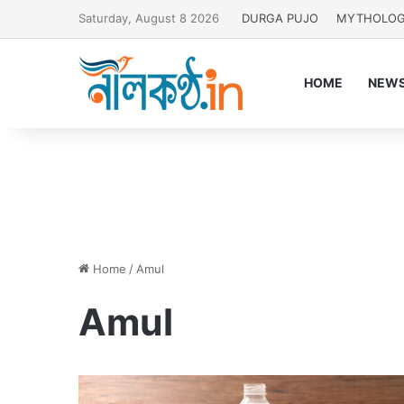
Saturday, August 8 2026
DURGA PUJO
MYTHOLO
HOME
NEW
Home
/
Amul
Amul