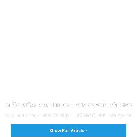
সব সীমা ছাড়িয়ে গেছে শসার দাম। শসার দাম শুনেই সেই দোকান
ছেড়ে চলে যাচ্ছেন অধিকাংশ মানুষ। এই মাসেই শসার দাম পুতিনের
দেশে মাংসের দামের চেয়েও বেশি হয়ে গিয়েছিল। যা নিয়ে রাশিয়া
Show Full Article
জুড়েই সাধারণ মানুষ তাঁদের উষ্মা প্রকাশ করতে থাকেন সমাজ