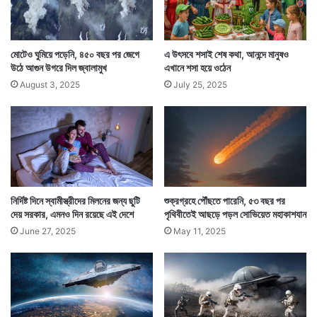
মোটেও ঘুমিয়ে পড়েনি, ৪৫০ বছর পর জেগে
এ উৎসবে শসাই শেষ কথা, আনন্দে মানুষও
উঠে আগুন উগরে দিল জ্বালামুখ
এখানে শসা হয়ে ওঠেন
August 3, 2025
July 25, 2025
এবার দাম এক অস্বাভাবিক উচ্চতা ছুঁয়েছে। ইউক্রেন সংঘাতের
পাশাপাশি শ্রমিকের অভাবকেও সামনে আনছেন অনেকে। কারণ
যাই হোক, রাশিয়ার সাধারণ মানুষ এখন প্রতিদিনের আনাজ, ফল
কিনতে হিমসিম খাচ্ছেন।
নির্দিষ্ট দিনে স্বামীস্ত্রীদের মিলনের জন্য ছুটি
শুক্রগ্রহে পৌঁছতে পারেনি, ৫৩ বছর পর
দেয় সরকার, এমনও দিন রয়েছে এই দেশে
পৃথিবীতেই আছড়ে পড়ল সোভিয়েত মহাকাশযান
June 27, 2025
May 11, 2025