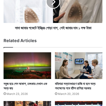
ক
র
নে
প
জা
কে
ন
টে
লে
ই
ইউক্রেনের সঙ্গে সংঘাত পরিস্থিতি এই অবস্থার জন্য দায়ী বলে
ন
স্ত্রি
সাদা জামার পকেটে ইস্ত্রির পোড়া দাগ, সেই জামার দাম ১ লক্ষ টাকা
ব
র
জানাচ্ছেন সে দেশের বিশেষজ্ঞেরা। এই সংঘাত পরিস্থিতিতে
র
পো
Related Articles
লাফিয়ে লাফিয়ে আনাজের দাম বাড়ছে। ফলের দাম বাড়ছে। যা
পু
ড়া
রু
দা
সাধারণ মানুষের জীবন চালানোকে ক্রমশ চাপের মুখে ঠেলে দিচ্ছে।
ষ
গ
ন
,
ন
সে
ই
জা
মা
র
সবুজ হয়ে গেল আকাশ, চমৎকার দেখাল এক
মহিলারা সন্তানধারণে রাজি না হলে অন্য
দা
অন্য ঝড়
পদক্ষেপের পথে হাঁটল রাশিয়া সরকার
ম
March 23, 2026
March 20, 2026
১
ল