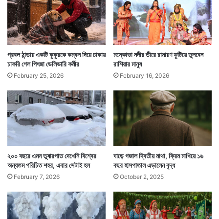
ক্ষ
টা
কা
প্রবল ঠান্ডায় একটি কুকুরকে কম্বল দিয়ে ঢাকায়
মস্কোভা নদীর তীরে রামায়ণ ফুটিয়ে তুলবেন
রাশিয়ায় শীতের সময় সাধারণত আনাজ ও ফলের দাম বাড়ে। একে
চাকরি গেল পিৎজা ডেলিভারি কর্মীর
রাশিয়ার মানুষ
মরসুমি প্রভাব বলা হয়। কিন্তু এবার যেখানে দাম ঠেকেছে তা
February 25, 2026
February 16, 2026
মরসুমি প্রভাবের ফলে প্রতিবছরের দাম বৃদ্ধির চেনা ছবির সঙ্গে
মিলছেনা।
২০০ বছরে এমন তুষারপাত দেখেনি বিশ্বের
ঘাড়ে গজাল দ্বিতীয় মাথা, ক্রিম মাখিয়ে ১৬
অন্যতম পরিচিত শহর, এবার সেটাই হল
বছর হাসপাতাল এড়ালেন বৃদ্ধ
February 7, 2026
October 2, 2025