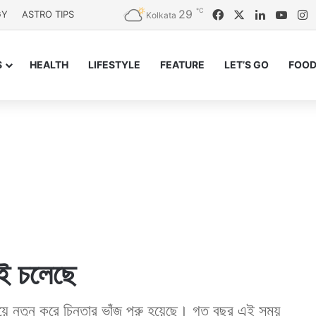
℃
29
Facebook
X
LinkedIn
YouT
I
GY
ASTRO TIPS
Kolkata
S
HEALTH
LIFESTYLE
FEATURE
LET’S GO
FOOD
েই চলেছে
িয়ে নতুন করে চিন্তার ভাঁজ পুরু হয়েছে। গত বছর এই সময়