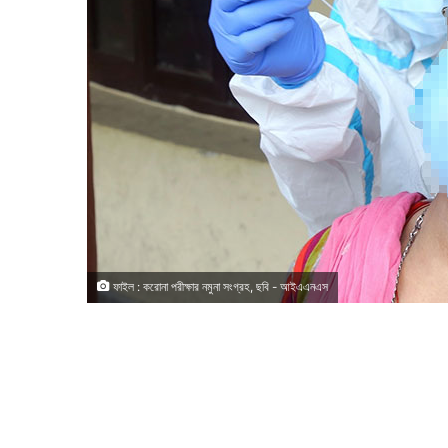
ফাইল : করোনা পরীক্ষার নমুনা সংগ্রহ, ছবি - আইএএনএস