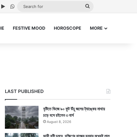
ube
nstagram
Google Play
WhatsApp
Search
for
IE
FESTIVE MOOD
HOROSCOPE
MORE
LAST PUBLISHED
বৃষ্টিতে ভিজে ৯০ ফুট উঁচু জলের ট্যাঙ্কের মাথায়
চড়ে বসে রইলেন ৩ নার্স
August 8, 2026
ভারী বৃষ্টি চলবে, দক্ষিণের রাজ্যে বন্যার মধ্যেই লাল