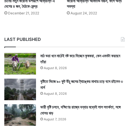
মৃত্যু হয়েছে ৯৪ জনের। এদিনের মৃতের সংখ্যার হাত ধরে দেশে
চিনের নতুন করোনা উপরূপে আক্রান্ত এ
করোনা আক্রান্ত অমিতাভ বচ্চন, ফলে অন্য
দেশের ৪ জন, বৈঠকে কেন্দ্র
সমস্যা
মোট করোনায় মৃতের সংখ্যা দাঁড়িয়েছে ১ লক্ষ ৫৫ হাজার ২৫২টি।
December 21, 2022
August 24, 2022
১.৪৩ শতাংশে রয়েছে মৃত্যুর হার।
LAST PUBLISHED
মাঠ ভরা ধনে মাঠেই নষ্ট করে দিচ্ছেন কৃষকরা, কেন এমনটা করছেন
তাঁরা
August 8, 2026
বৃষ্টিতে ভিজে ৯০ ফুট উঁচু জলের ট্যাঙ্কের মাথায় চড়ে বসে রইলেন ৩
নার্স
August 8, 2026
ভারী বৃষ্টি চলবে, দক্ষিণের রাজ্যে বন্যার মধ্যেই লাল সতর্কতা, সঙ্গে
দোসর ঝড়
August 7, 2026
এদিকে গত একদিনে দেশে রাজ্য ভিত্তিক যে মৃতের সংখ্যার