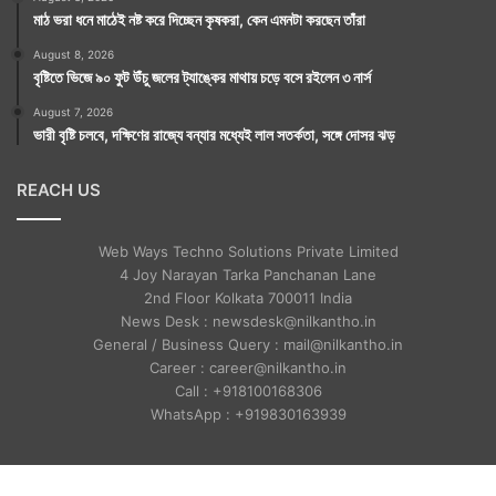
মাঠ ভরা ধনে মাঠেই নষ্ট করে দিচ্ছেন কৃষকরা, কেন এমনটা করছেন তাঁরা
August 8, 2026
বৃষ্টিতে ভিজে ৯০ ফুট উঁচু জলের ট্যাঙ্কের মাথায় চড়ে বসে রইলেন ৩ নার্স
August 7, 2026
ভারী বৃষ্টি চলবে, দক্ষিণের রাজ্যে বন্যার মধ্যেই লাল সতর্কতা, সঙ্গে দোসর ঝড়
REACH US
Tags
Coronavirus
Web Ways Techno Solutions Private Limited
4 Joy Narayan Tarka Panchanan Lane
2nd Floor Kolkata 700011 India
News Desk : newsdesk@nilkantho.in
General / Business Query : mail@nilkantho.in
Career : career@nilkantho.in
Call : +918100168306
WhatsApp : +919830163939