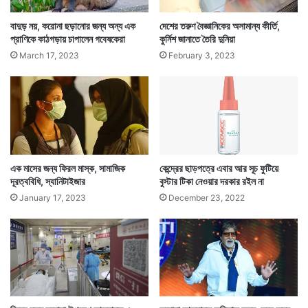
করোনায় মৃতের সংখ্যা ২০০-র নিচেই থাকছিল। তবে ফেব্রুয়ারিতে
বাদুড় নয়, করোনা ছড়ানোর জন্য অন্য এক
দেশের তরুণ বৈজ্ঞানিকের অসামান্য কীর্তি,
প্রাণিকে কাঠগড়ায় চাপালেন গবেষকেরা
কুর্নিশ জানাতে তৈরি দুনিয়া
১০ দিনের মধ্যে ৬ দিনই তা ১০০-র নিচে রইল।
March 17, 2023
February 3, 2023
এক মাসের জন্য ফিরল মাস্ক, সামাজিক
কেন্দ্রের ছাড়পত্রে এবার আর সূচ ফুটিয়ে
দূরত্ববিধি, স্যানিটাইজার
বুস্টার টিকা নেওয়ার দরকার রইল না
January 17, 2023
December 23, 2022
এখন মোটামুটি প্রাত্যহিকভাবে ১০০-র নিচেই থাকছে মৃত্যু। এদিন