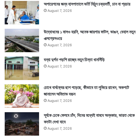
খতিয়ান সামনে এসেছে তাতে করোনায় মৃত্যুর নিরিখে চতুর্থ স্থানে
অপারেশনের জন্য হাসপাতালে ভর্তি মিঠুন চক্রবর্তী, চান না প্রচার
August 7, 2026
রয়েছে পশ্চিমবঙ্গ। গত একদিনে মহারাষ্ট্রে মৃত্যু হয়েছে ৩৫
জনের। কেরালায় মৃত্যু হয়েছে ১৯ জনের। পঞ্জাবে ৮ জনের।
উদ্বোধনের ১ মাসও হয়নি, অনেক জায়গায় ফাটল, ভাঙন, বেহাল নতুন
পশ্চিমবঙ্গে মৃত্যু হয়েছে ৬ জনের।
এক্সপ্রেসওয়ে
August 7, 2026
বন্যা দুর্গত পড়শি রাজ্যে নতুন চিন্তা ধানসিঁড়ি
August 7, 2026
চোখে বার্ধক্যের ছাপ পড়েছে, কীভাবে তা লুকিয়ে রাখেন, অকপটে
জানালেন অমিতাভ বচ্চন
August 7, 2026
সূর্যকে ঢেকে ফেলবে চাঁদ, দিনের মধ্যেই নামবে অন্ধকার, ভারত থেকে
কতটা দেখা যাবে
August 7, 2026