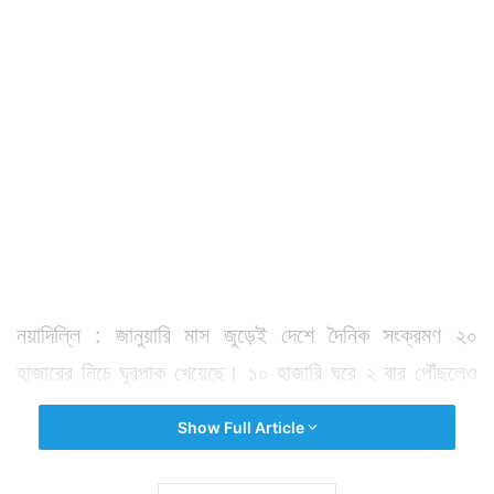
নয়াদিল্লি : জানুয়ারি মাস জুড়েই দেশে দৈনিক সংক্রমণ ২০
হাজারের নিচে ঘুরপাক খেয়েছে। ১০ হাজারি ঘরে ২ বার পৌঁছলেও
তা ধরে রাখতে পারেনি দৈনিক সংক্রমিতের সংখ্যা।
Show Full Article