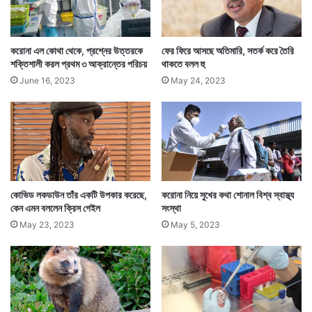
৫১১ জনে। একদিনে কমেছে ২ হাজার ১১৪ জন। করোনা
অ্যাকটিভ রোগীর হার গত দিনের সঙ্গে একই জায়গায় রয়ে গেছে।
করোনা এল কোথা থেকে, প্রশ্নের উত্তরকে
ফের ফিরে আসছে অতিমারি, সতর্ক করে তৈরি
রয়েছে ১.৩০ শতাংশে।
শক্তিশালী করল প্রথম ৩ আক্রান্তের পরিচয়
থাকতে বলল হু
June 16, 2023
May 24, 2023
কোভিড লকডাউন তাঁর একটি উপকার করেছে,
করোনা নিয়ে সুখের কথা শোনাল বিশ্ব স্বাস্থ্য
কেন এমন বললেন ক্রিস গেইল
সংস্থা
May 23, 2023
May 5, 2023
নতুন বছরে ২০০-র ঘরেই ছিল দেশে দৈনিক করোনায় মৃত্যু। দৈনিক