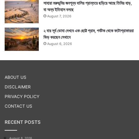
সাহারা মরুভূমির জনশূন্য বালির প্রান্তরে ছড়িয়ে আছে তিমির হাড়,
করোনা সংক্রমণ ও মৃত্যু যেমন বেড়ে চলেছে তেমনই অন্যদিকে
যা অন্য ইতিহাস বলছে
August 7, 2026
তাল মিলিয়ে বাড়ছে সুস্থ হয়ে ওঠার হার। গত ২৪ ঘণ্টায়
করোনাকে হারিয়ে সুস্থ হয়ে উঠেছেন ১৩ হাজার ৮৭ জন।
২ বার সূর্য ডোবা দেখবে এক ছোট্ট গ্রাম, পর্যটক থেকে ফটোগ্রাফাররা
ভিড় করছেন সেখানে
August 6, 2026
এর হাত ধরে দেশে করোনাকে হারিয়ে সুস্থ হয়ে ওঠা মানুষের মোট
সংখ্যা দাঁড়িয়েছে ১ কোটি ৫ লক্ষ ৬১ হাজার ৬০৮ জন। সুস্থতার
হার বেড়ে দাঁড়িয়েছে ৯৭.২৭ শতাংশ। — সংবাদ সংস্থার সাহায্য
ABOUT US
নিয়ে লেখা
DISCLAIMER
PRIVACY POLICY
CONTACT US
RECENT POSTS
August 8, 2026