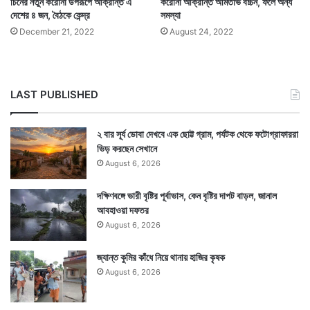
খতিয়ান সামনে এসেছে তাতে করোনায় মৃত্যুর নিরিখে পশ্চিমবঙ্গ
চিনের নতুন করোনা উপরূপে আক্রান্ত এ
করোনা আক্রান্ত অমিতাভ বচ্চন, ফলে অন্য
দেশের ৪ জন, বৈঠকে কেন্দ্র
সমস্যা
দেশে তৃতীয় স্থানে রয়েছে। গত একদিনে মহারাষ্ট্রে মৃত্যু হয়েছে
December 21, 2022
August 24, 2022
৭০ জনের। কেরালায় মৃত্যু হয়েছে ২৬ জনের। পশ্চিমবঙ্গে মৃত্যু
হয়েছে ১৮ জনের।
LAST PUBLISHED
২ বার সূর্য ডোবা দেখবে এক ছোট্ট গ্রাম, পর্যটক থেকে ফটোগ্রাফাররা
ভিড় করছেন সেখানে
August 6, 2026
দক্ষিণবঙ্গে ভারী বৃষ্টির পূর্বাভাস, কেন বৃষ্টির দাপট বাড়ল, জানাল
আবহাওয়া দফতর
August 6, 2026
জ্যান্ত কুমির কাঁধে নিয়ে থানায় হাজির কৃষক
August 6, 2026