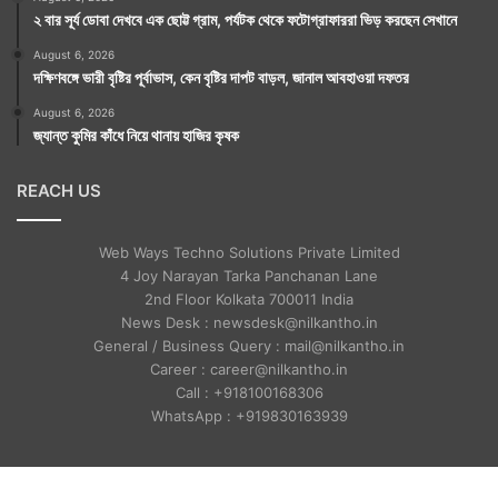
২ বার সূর্য ডোবা দেখবে এক ছোট্ট গ্রাম, পর্যটক থেকে ফটোগ্রাফাররা ভিড় করছেন সেখানে
August 6, 2026
দক্ষিণবঙ্গে ভারী বৃষ্টির পূর্বাভাস, কেন বৃষ্টির দাপট বাড়ল, জানাল আবহাওয়া দফতর
August 6, 2026
জ্যান্ত কুমির কাঁধে নিয়ে থানায় হাজির কৃষক
REACH US
Web Ways Techno Solutions Private Limited
4 Joy Narayan Tarka Panchanan Lane
2nd Floor Kolkata 700011 India
News Desk : newsdesk@nilkantho.in
General / Business Query : mail@nilkantho.in
Career : career@nilkantho.in
Call : +918100168306
WhatsApp : +919830163939