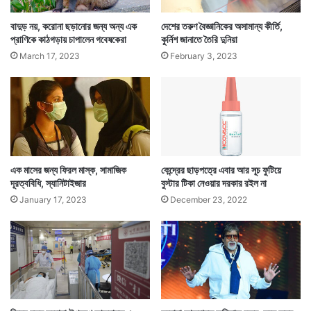
হাত ধরে দেশে মোট করোনায় মৃতের সংখ্যা দাঁড়িয়েছে ১ লক্ষ ৫১
বাদুড় নয়, করোনা ছড়ানোর জন্য অন্য এক
দেশের তরুণ বৈজ্ঞানিকের অসামান্য কীর্তি,
প্রাণিকে কাঠগড়ায় চাপালেন গবেষকেরা
কুর্নিশ জানাতে তৈরি দুনিয়া
হাজার ৭২৭ জন। ১.৪৪ শতাংশ মৃত্যুর হার রয়েছে দেশে।
March 17, 2023
February 3, 2023
এক মাসের জন্য ফিরল মাস্ক, সামাজিক
কেন্দ্রের ছাড়পত্রে এবার আর সূচ ফুটিয়ে
দূরত্ববিধি, স্যানিটাইজার
বুস্টার টিকা নেওয়ার দরকার রইল না
January 17, 2023
December 23, 2022
এদিকে গত একদিনে দেশে রাজ্য ভিত্তিক যে মৃতের সংখ্যার