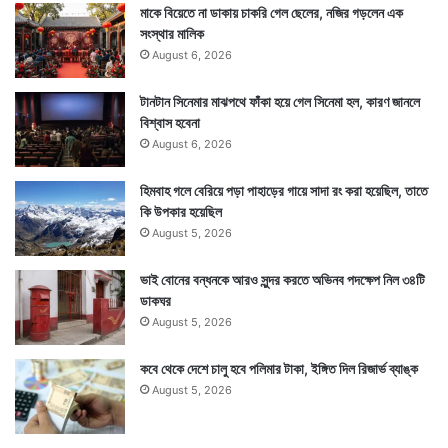
করোনা রোগী ও মৃত্যু যেমন বেড়ে চলেছে তেমনই অন্যদিকে তাল
মাকে বিয়েতে না ডাকায় চাকরি গেল ছেলের, নজির গড়লেন এক
সংস্থার মালিক
মিলিয়ে বাড়ছে সুস্থ হয়ে ওঠার হার। গত ২৪ ঘণ্টায় করোনাকে
August 6, 2026
হারিয়ে সুস্থ হয়ে উঠেছেন ১৭ হাজার ৬৫২ জন।
টানটান সিনেমার মাঝপথে ফাঁকা হয়ে গেল সিনেমা হল, কারণ জানলে
বিশ্বাস হবেনা
August 6, 2026
হিমবাহ গলে বেরিয়ে পড়া পাহাড়ের গায়ে সাদা রং করা হয়েছিল, তাতে
কি উপকার হয়েছিল
August 5, 2026
ভাই বোনের বন্ধনকে আরও সুন্দর করতে অভিনব পদক্ষেপ নিল ৩৪টি
ডাকঘর
August 5, 2026
কবে থেকে দেশে চালু হবে পলিমার টাকা, ইঙ্গিত দিল রিজার্ভ ব্যাঙ্ক
August 5, 2026
দেশে এখন মোট করোনামুক্ত মানুষের সংখ্যা দাঁড়িয়েছে ১ কোটি ১