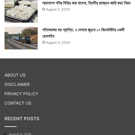
অ্যানালগ পনির বিক্রি করা যাবেনা, দ্বিতীয় রাজ্যেও জারি কড়া নিয়ম
লক্ষ ৪৬ হাজার ৭৬৩ জনে। দেশে সুস্থতার হার ৯৬.৫২ শতাংশে
August 5, 2026
রয়েছে। — সংবাদ সংস্থার সাহায্য নিয়ে লেখা
পশ্চিমবঙ্গের বড় প্রাপ্তি, ৩ দেশকে জুড়বে ১৭ কিলোমিটার একটি
Tags
Coronavirus
রেললাইন
August 4, 2026
ABOUT US
DISCLAIMER
PRIVACY POLICY
CONTACT US
RECENT POSTS
August 6, 2026