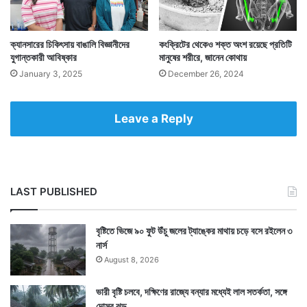
ক্যানসারের চিকিৎসায় বাঙালি বিজ্ঞানীদের
কংক্রিটের থেকেও শক্ত অংশ রয়েছে প্রতিটি
যুগান্তকারী আবিষ্কার
মানুষের শরীরে, জানেন কোথায়
Tags
Healthcare
World Health Organization
January 3, 2025
December 26, 2024
Leave a Reply
LAST PUBLISHED
বৃষ্টিতে ভিজে ৯০ ফুট উঁচু জলের ট্যাঙ্কের মাথায় চড়ে বসে রইলেন ৩
নার্স
August 8, 2026
ভারী বৃষ্টি চলবে, দক্ষিণের রাজ্যে বন্যার মধ্যেই লাল সতর্কতা, সঙ্গে
দোসর ঝড়