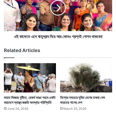
প
ফে
নি
তে
ল
এ
বি
লে
জে
ঋ
পি
তু
মাঙ্কিপক্স কি তবে ফের বিশ্বজুড়ে অতিমারি হয়ে থাবা বসাতে
স্রা
এই কাফেতে এলে ঋতুস্রাব নিয়ে আর কোনও প্রশ্নই গোপন থাকবেনা
ব
চলেছে? বিশ্ব স্বাস্থ্য সংস্থা এ বিষয়ে তাদের মতামত স্পষ্ট করে
নি
Related Articles
দিয়েছে।
য়ে
আ
র
কো
ন
ও
প্র
শ্ন
ই
ভারত ভিজছে বৃষ্টিতে, রেকর্ড ভাঙা গরমে একটা
বিশ্বের সবচেয়ে দূষিত দেশের তকমা পেল
গো
মহাদেশে স্বাস্থ্য জরুরি অবস্থার পরিস্থিতি
ভারতের পাশের দেশ
প
June 24, 2026
March 25, 2026
ন