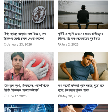
থা
ক
বে
না
হু জানাচ্ছে, মাঙ্কিপক্স ছড়াচ্ছে ঠিকই। তবে তা অতিমারির চেহারা
বিশ্ব স্বাস্থ্য সংস্থার সঙ্গে বিচ্ছেদ, ফের
পৃথিবীতে প্রতি ৬ জনে ১ জন একাকীত্বের
নেবে কিনা তা বলার সময় আসেনি। এখনই এ বিষয়ে কোনও
ট্রাম্পের দেশের চমকে দেওয়া পদক্ষেপ
শিকার, যার ফল শুনলে রাতের ঘুম উড়বে
মন্তব্য বড্ড তাড়াহুড়ো হয়ে যাবে।
January 23, 2026
July 2, 2025
হঠাৎ বুকে ব্যথা, কি করবেন, পরামর্শ দিলেন
অল্প বয়সেই দুর্বলতা গ্রাস করছে, বুড়ো মনে
বিশিষ্ট চিকিৎসক প্রভাত ভট্টাচার্য
হচ্ছে, কি করলে মুক্তি পাবেন
June 17, 2025
May 30, 2025