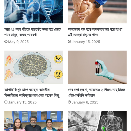
হু এটাও স্পষ্ট করেছে যে মাঙ্কিপক্সের ভাইরাস করোনা ভাইরাস
আর ২৫ বছর বাঁচতে পারলেই অমর হয়ে যেতে
অবহেলায় বড় হলে বয়সকালে ঘরে ঘরে হওয়া
পারে মানুষ, বলছে গবেষণা
এই সমস্যা বাড়তে পারে
নয়। তাই এটা সেভাবে ছড়াবে কিনা তা জানতে আরও কিছুটা সময়
May 9, 2025
January 15, 2025
অপেক্ষা করতে হবে। প্রসঙ্গত মাঙ্কিপক্স প্রথম দেখা যায় সমকামী
ও উভকামী মানুষের মধ্যে। — সংবাদ সংস্থার সাহায্য নিয়ে লেখা
আপনি কি খুব চাপে আছেন, ভারতীয়
শেষ রক্ষা হল না, ভারতেও ২ শিশুর দেহে মিলল
বিজ্ঞানীদের আবিষ্কার বলে দেবে অনেক কিছু
এইচএমপিভি ভাইরাস
January 15, 2025
January 6, 2025