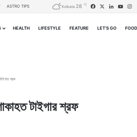
℃
28
Facebook
X
LinkedIn
YouT
In
Y
ASTRO TIPS
Kolkata
S
HEALTH
LIFESTYLE
FEATURE
LET’S GO
FOOD
টাইগার শ্রফ
শোকাহত টাইগার শ্রফ