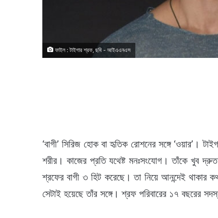
ফাইল : টাইগার শ্রফ, ছবি - আইএএনএস
‘বাগী’ সিরিজ হোক বা হৃতিক রোশনের সঙ্গে ‘ওয়ার’। টা
শরীর। কাজের প্রতি যথেষ্ট মনঃসংযোগ। তাঁকে খুব দ্রু
শ্রফের বাগী ৩ হিট করেছে। তা নিয়ে আনন্দেই থাকার ক
সেটাই হয়েছে তাঁর সঙ্গে। শ্রফ পরিবারের ১৭ বছরের সদস্