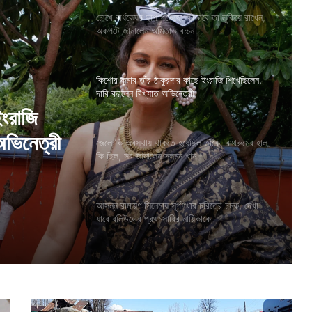
চোখে বার্ধক্যের ছাপ পড়েছে, কীভাবে তা লুকিয়ে রাখেন,
অকপটে জানালেন অমিতাভ বচ্চন
কিশোর কুমার তাঁর ঠাকুরদার কাছে ইংরাজি শিখেছিলেন,
দাবি করলেন বিখ্যাত অভিনেত্রী
ইংরাজি
অভিনেত্রী
জেলে কি অবস্থায় থাকতে হয়েছিল তাঁকে, বাথরুমের হাল
কি ছিল, সব জানালেন সলমন খান
আসন্ন রামায়ণ সিনেমায় সূর্পণখার চরিত্রে চমক, দেখা
যাবে বলিউডের প্রথমসারির নায়িকাকে
৪