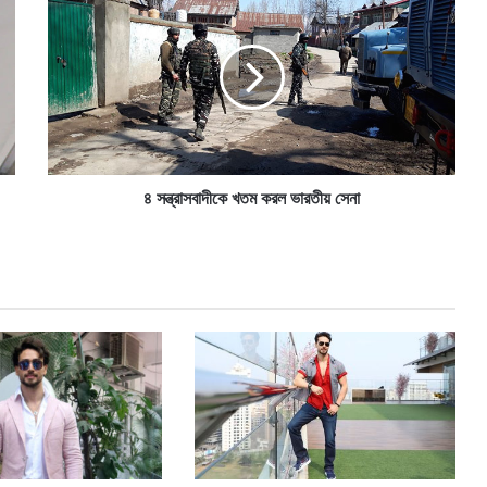
স
ন্ত্রা
স
বা
দী
কে
খ
ত
ম
৪ সন্ত্রাসবাদীকে খতম করল ভারতীয় সেনা
ক
র
ল
ভা
র
তী
য়
সে
না