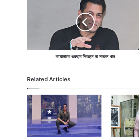
রো
না
কে
গু
রু
ত্ব
দি
চ্ছে
ন
করোনাকে গুরুত্ব দিচ্ছেন না সলমন খান
না
স
ল
Related Articles
ম
ন
খা
ন