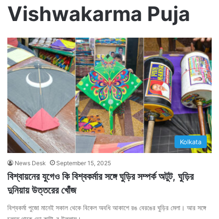
Vishwakarma Puja
Kolkata
News Desk
September 15, 2025
বিশ্বায়নের যুগেও কি বিশ্বকর্মার সঙ্গে ঘুড়ির সম্পর্ক অটুট, ঘুড়ির
দুনিয়ায় উত্তরের খোঁজ
বিশ্বকর্মা পুজো মানেই সকাল থেকে বিকেল অবধি আকাশে রঙ বেরঙের ঘুড়ির মেলা। আর সঙ্গে
চলতে থাকে ভো কাট্টা-র উল্লাস।