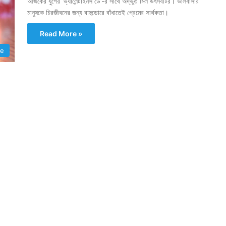
আজকের যুগের ‘ভ্যালেন্টাইনস ডে’-র সাথে অদ্ভুত মিল উৎসবটির। ভালবাসার
মানুষকে চিরজীবনের জন্য বাহুডোরে বাঁধাতেই প্রেমের সার্থকতা।
Read More »
le