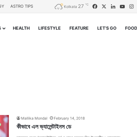
℃
27
Facebook
X
LinkedIn
YouT
I
GY
ASTRO TIPS
Kolkata
S
HEALTH
LIFESTYLE
FEATURE
LET’S GO
FOOD
Mallika Mondal
February 14, 2018
কীভাবে এল ভ্যালেন্টাইনস ডে