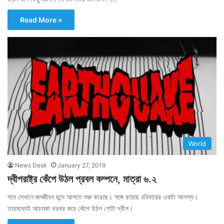
Read More »
World
News Desk
January 27, 2019
দ্বীপরাষ্ট্র কেঁপে উঠল প্রবল কম্পনে, মাত্রা ৬.২
সবে সেখানে জনজীবন ছন্দে আসতে শুরু করেছে। সঙ্গে রয়েছে রবিবারের একটা আলস্য।
তারমধ্যেই আচমকা থরথর করে কেঁপে উঠল গোটা দ্বীপ।