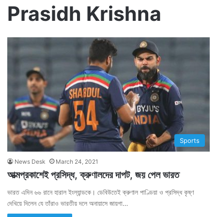
Prasidh Krishna
Sports
News Desk
March 24, 2021
আত্মপ্রকাশেই প্রসিদ্ধ, ক্রুণালদের দাপট, জয় পেল ভারত
ভারত এদিন ৬৬ রানে হারাল ইংল্যান্ডকে। ডেবিউতেই ক্রুণাল পাণ্ডিয়া ও প্রসিদ্ধ কৃষ্ণ
দেখিয়ে দিলেন যে তাঁরাও ভারতীয় দলে অনায়াসে জায়গা…