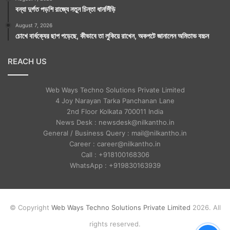
বন্যা দুর্গত পড়শি রাজ্যে নতুন চিন্তা ধানসিঁড়ি
August 7, 2026
চোখে বার্ধক্যের ছাপ পড়েছে, কীভাবে তা লুকিয়ে রাখেন, অকপটে জানালেন অমিতাভ বচ্চন
REACH US
Web Ways Techno Solutions Private Limited
4 Joy Narayan Tarka Panchanan Lane
2nd Floor Kolkata 700011 India
News Desk : newsdesk@nilkantho.in
General / Business Query : mail@nilkantho.in
Career : career@nilkantho.in
Call : +918100168306
WhatsApp : +919830163939
© Copyright
Web Ways Techno Solutions Private Limited
2026. All
rights reserved.