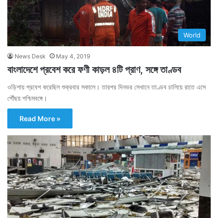
World
News Desk
May 4, 2019
বাংলাদেশে প্রবেশ করে ফণী কাড়ল ৪টি প্রাণ, সঙ্গে তাণ্ডব
ওড়িশায় প্রবেশ করেছিল শুক্রবার সকালে। তারপর দিনভর সেখানে তাণ্ডব চালিয়ে রাতে এসে
পৌঁছয় পশ্চিমবঙ্গে।
Read More »