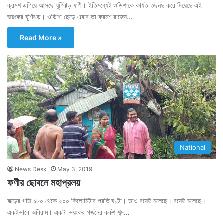
ক্রমশ এগিয়ে আসছে ঘূর্ণিঝড় ফণী। ইতিমধ্যেই ওড়িশাকে কার্যত তছনছ করে দিয়েছে এই
ভয়ংকর ঘূর্ণিঝড়। ওড়িশা ছেড়ে এবার তা ক্রমশ রাজ্যে…
Read More »
National
News Desk
May 3, 2019
ফণীর ছোবলে মহাপ্রলয়
ঝড়ের গতি ১৮০ থেকে ২০০ কিলোমিটার প্রতি ঘণ্টা। তাও বয়েই চলেছে। বয়েই চলেছে।
একইভাবে অবিরাম। একটা ভয়ংকর গর্জনের কর্কশ শব্দ…