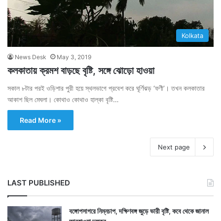
Kolkata
News Desk
May 3, 2019
কলকাতায় ক্রমশ বাড়ছে বৃষ্টি, সঙ্গে ঝোড়ো হাওয়া
সকাল ৮টার পরই ওড়িশার পুরী হয়ে স্থলভাগে প্রবেশ করে ঘূর্ণিঝড় ‘ফণী’। তখন কলকাতার
আকাশ ছিল মেঘলা। কোথাও কোথাও হাল্কা বৃষ্টি…
Read More »
Next page
LAST PUBLISHED
বঙ্গোপসাগরে নিম্নচাপ, দক্ষিণবঙ্গ জুড়ে ভারী বৃষ্টি, কবে থেকে জানাল