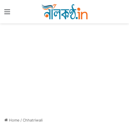
Menu
Home
/
Chhatriwali