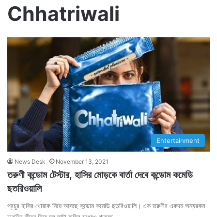
Chhatriwali
Entertainment
News Desk
November 13, 2021
তরুণী কন্ডোম টেস্টার, হাসির মোড়কে বার্তা দেবে কন্ডোম কমেডি
ছতরিওয়ালি
প্রচুর হাসির খোরাক নিয়ে আসছে কন্ডোম কমেডি ছতরিওয়ালি। এক তরুণীর একদম অন্যরকম
চাকরির জীবন নিয়ে দম ফাটা হাসির মধ্যেও থাকছে…