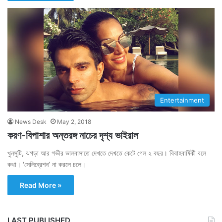
Entertainment
News Desk
May 2, 2018
করণ-বিপাশার অন্তরঙ্গ নাচের দৃশ্য ভাইরাল
খুনসুটি, ঝগড়া আর গভীর ভালবাসাতে দেখতে দেখতে কেটে গেল ২ বছর। বিবাহবার্ষিকী বলে
কথা। ‘সেলিব্রেশন’ না করলে চলে।
Read More »
LAST PUBLISHED