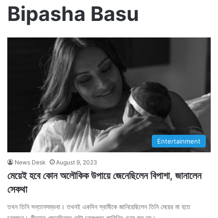
Bipasha Basu
Entertainment
News Desk
August 9, 2023
মেয়েই হবে কোন অলৌকিক উপায়ে জেনেছিলেন বিপাশা, জানালেন
সেকথা
তখন তিনি সন্তানসম্ভবা। তখনই একদিন স্বামীকে জানিয়েছিলেন তিনি মেয়ের মা হতে
চলেছেন। কীভাবে জেনেছিলেন সেটা চমকপ্রদ কাহিনির চেয়ে কম নয়।