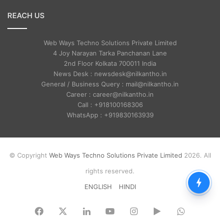
REACH US
Web Ways Techno Solutions Private Limited
4 Joy Narayan Tarka Panchanan Lane
2nd Floor Kolkata 700011 India
News Desk : newsdesk@nilkantho.in
General / Business Query : mail@nilkantho.in
Career : career@nilkantho.in
Call : +918100168306
WhatsApp : +919830163939
© Copyright
Web Ways Techno Solutions Private Limited
2026. All
rights reserved.
ENGLISH
HINDI
Facebook
X
LinkedIn
YouTube
Instagram
Google
WhatsA