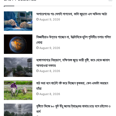
অপারেশনের পর সেলাই লাগবেনা, কাটা জুড়তে এল অভিনব আঠা
August 9, 2026
বিজ্ঞানীরাও উত্তর পাচ্ছেন না, উল্টোদিকে ছুটল পৃথিবীর তলার গলিত
লোহা
August 9, 2026
বঙ্গোপসাগরে নিম্নচাপ, দক্ষিণবঙ্গ জুড়ে ভারী বৃষ্টি, কবে থেকে জানাল
আবহাওয়া দফতর
August 8, 2026
মাঠ ভরা ধনে মাঠেই নষ্ট করে দিচ্ছেন কৃষকরা, কেন এমনটা করছেন
তাঁরা
August 8, 2026
বৃষ্টিতে ভিজে ৯০ ফুট উঁচু জলের ট্যাঙ্কের মাথায় চড়ে বসে রইলেন ৩
নার্স