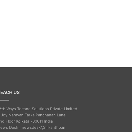
REACH US
eb Ways Techno Solutions Private Limited
 Joy Narayan Tarka Panchanan Lane
nd Floor Kolkata 700011 India
ews Desk : newsdesk@nilkantho.in