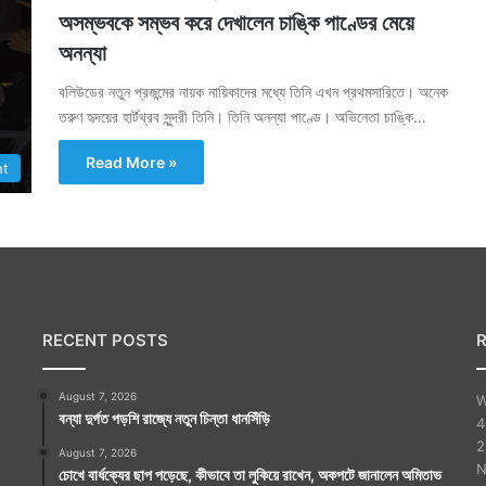
অসম্ভবকে সম্ভব করে দেখালেন চাঙ্কি পাণ্ডের মেয়ে
অনন্যা
বলিউডের নতুন প্রজন্মের নায়ক নায়িকাদের মধ্যে তিনি এখন প্রথমসারিতে। অনেক
তরুণ হৃদয়ের হার্টথ্রব সুন্দরী তিনি। তিনি অনন্যা পাণ্ডে। অভিনেতা চাঙ্কি…
Read More »
nt
RECENT POSTS
August 7, 2026
W
বন্যা দুর্গত পড়শি রাজ্যে নতুন চিন্তা ধানসিঁড়ি
4
2
August 7, 2026
N
চোখে বার্ধক্যের ছাপ পড়েছে, কীভাবে তা লুকিয়ে রাখেন, অকপটে জানালেন অমিতাভ