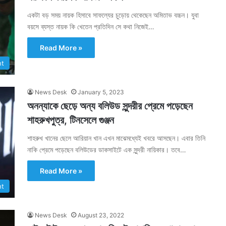
একটা বড় সময় নায়ক হিসাবে সাফল্যের চুড়োয় থেকেছেন অমিতাভ বচ্চন। যুবা
বয়সে ব্যস্ত নায়ক কি খেতেন প্রতিদিন সে কথা নিজেই…
Read More »
nt
News Desk
January 5, 2023
অনন্যাকে ছেড়ে অন্য বলিউড সুন্দরীর প্রেমে পড়েছেন
শাহরুখপুত্র, টিনসেলে গুঞ্জন
শাহরুখ খানের ছেলে আরিয়ান খান এখন মাঝেমধ্যেই খবরে আসছেন। এবার তিনি
নাকি প্রেমে পড়েছেন বলিউডের ডাকসাইটে এক সুন্দরী নায়িকার। তবে…
Read More »
nt
News Desk
August 23, 2022