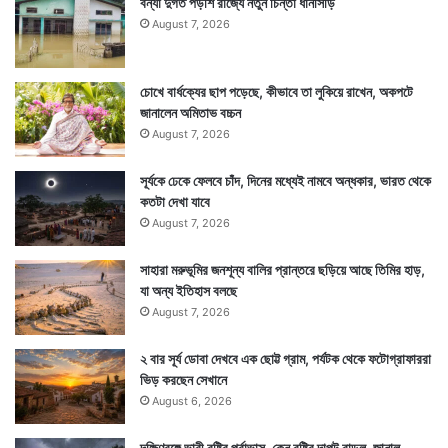
বন্যা দুর্গত পড়শি রাজ্যে নতুন চিন্তা ধানসিঁড়ি
August 7, 2026
চোখে বার্ধক্যের ছাপ পড়েছে, কীভাবে তা লুকিয়ে রাখেন, অকপটে
জানালেন অমিতাভ বচ্চন
August 7, 2026
সূর্যকে ঢেকে ফেলবে চাঁদ, দিনের মধ্যেই নামবে অন্ধকার, ভারত থেকে
কতটা দেখা যাবে
August 7, 2026
সাহারা মরুভূমির জনশূন্য বালির প্রান্তরে ছড়িয়ে আছে তিমির হাড়,
যা অন্য ইতিহাস বলছে
August 7, 2026
২ বার সূর্য ডোবা দেখবে এক ছোট্ট গ্রাম, পর্যটক থেকে ফটোগ্রাফাররা
ভিড় করছেন সেখানে
August 6, 2026
দক্ষিণবঙ্গে ভারী বৃষ্টির পূর্বাভাস, কেন বৃষ্টির দাপট বাড়ল, জানাল