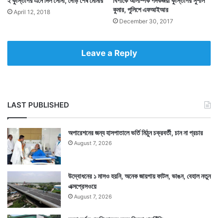
২ কুস্তিগির এনে দিল সোনা, দৌড় শেষ মৌমার
বিপাকে অলিম্পিক পদকজয়ী কুস্তিগির সুশীল
কুমার, পুলিশে এফআইআর
April 12, 2018
December 30, 2017
Leave a Reply
LAST PUBLISHED
অপারেশনের জন্য হাসপাতালে ভর্তি মিঠুন চক্রবর্তী, চান না প্রচার
August 7, 2026
উদ্বোধনের ১ মাসও হয়নি, অনেক জায়গায় ফাটল, ভাঙন, বেহাল নতুন
এক্সপ্রেসওয়ে
August 7, 2026