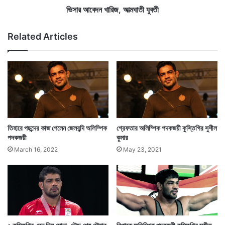
রে
জ
ভিসার আবেদন খারিজ, আত্মঘাতী যুবতী
কি
,
শো
আ
Related Articles
রী
ত্ম
কে
ঘা
ধ
তী
র্ষ
যু
ণ
ব
তী
তিহারে পছন্দের কাজ পেলেন জেলবন্দি অলিম্পিক
গ্রেফতার অলিম্পিক পদকজয়ী কুস্তিগির সুশীল
পদকজয়ী
কুমার
March 16, 2022
May 23, 2021