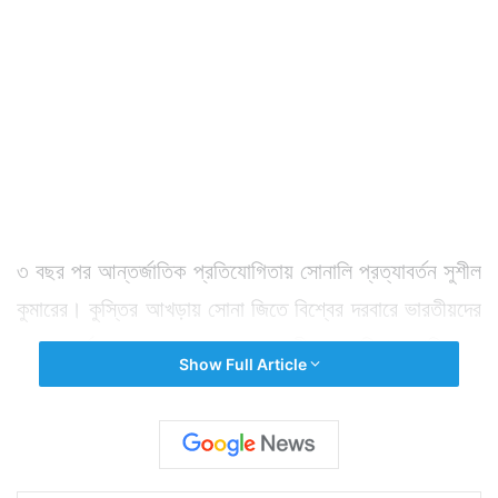
৩ বছর পর আন্তর্জাতিক প্রতিযোগিতায় সোনালি প্রত্যাবর্তন সুশীল
কুমারের। কুস্তির আখড়ায় সোনা জিতে বিশ্বের দরবারে ভারতীয়দের
মুখ স্বর্ণোজ্জ্বল করলেন লড়াকু সুশীল। দক্ষিণ আফ্রিকায়
Show Full Article
আয়োজিত কমনওয়েলথ চ্যাম্পিয়নশিপের ফাইনালে গত রবিবার
স্বর্ণপদক জিতলেন তিনি। ৭৪ কেজি ফ্রি স্টাইল পুরুষ বিভাগে
উল্টোদিকে ছিলেন নিউজিল্যান্ডের কঠিন প্রতিপক্ষ আকাশ খুল্লার।
তবে আকাশকে নিয়ে রবিবার কার্যত ছেলেখেলায় মেতে ওঠেন