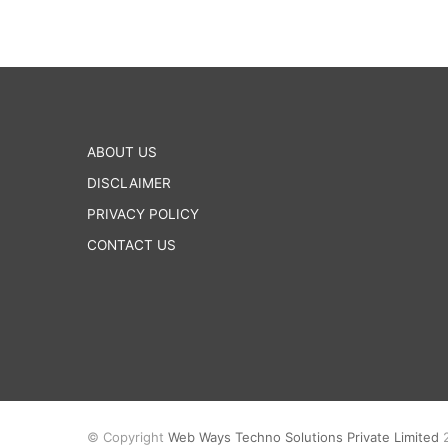
ল
পু
লি
শ
ABOUT US
DISCLAIMER
PRIVACY POLICY
CONTACT US
© Copyright
Web Ways Techno Solutions Private Limited
2