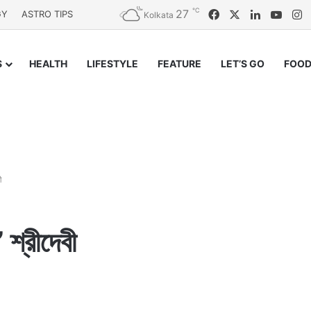
℃
27
Facebook
X
LinkedIn
YouT
I
GY
ASTRO TIPS
Kolkata
S
HEALTH
LIFESTYLE
FEATURE
LET’S GO
FOOD
ী
শ্রীদেবী