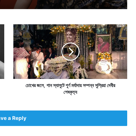
চো
খে
র
জ
লে
,
গা
ন
স্যা
লু
চোখের জলে, গান স্যালুটে পূর্ণ মর্যাদায় সম্পন্ন সুপ্রিয়া দেবীর
টে
শেষকৃত্য
পূ
র্ণ
ম
র্যা
ve a Reply
দা
য়
স