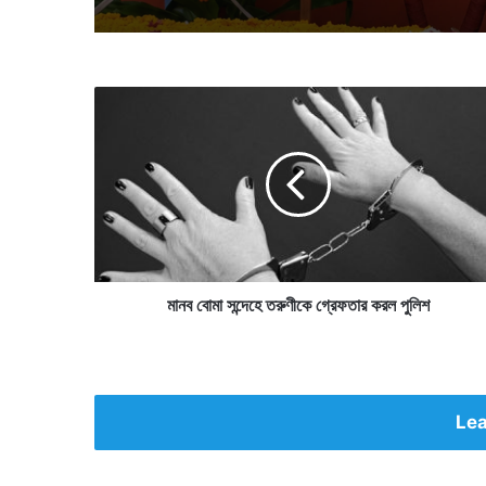
মা
ন
ব
বো
মা
স
ন্দে
হে
ত
রু
মানব বোমা সন্দেহে তরুণীকে গ্রেফতার করল পুলিশ
ণী
কে
গ্রে
ফ
তা
Lea
র
ক
র