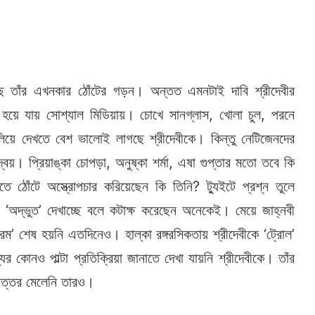
য়েছে তাঁর এখনকার ঠোঁটের গড়ন। অন্তত এমনটাই দাবি শ্রীদেবীর
ল হয়ে যায় সোশ্যাল মিডিয়ায়। চোখে সানগ্লাস, খোলা চুল, পরনে
লিয়ে দেখতে বেশ ভালোই লাগছে শ্রীদেবীকে। কিন্তু নেটিজেনদের
দ্বয়। প্রিয়াঙ্কা চোপড়া, অনুষ্কা শর্মা, এষা গুপ্তার মতো তবে কি
েতে ঠোঁটে অস্ত্রোপচার করিয়েছেন কি তিনি? ট্যুইটে প্রশ্ন তুলে
, ‘অদ্ভুত’ দেখাচ্ছে বলে কটাক্ষ করেছেন অনেকেই। মেয়ে জাহ্নবী
্রিম’ শেষ হয়নি এতদিনেও। হাল্কা রঙ্গরসিকতায় শ্রীদেবীকে ‘ট্রোল’
োনও পাল্টা প্রতিক্রিয়া জানাতে দেখা যায়নি শ্রীদেবীকে। তাঁর
 উত্তর মেলেনি তারও।