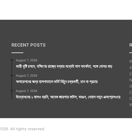
ম্প
ন্ন
সু
প্রি
য়া
দে
বী
RECENT POSTS
র
শে
August 7, 2026
W
ষ
ভারী বৃষ্টি চলবে, দক্ষিণের রাজ্যে বন্যার মধ্যেই লাল সতর্কতা, সঙ্গে দোসর ঝড়
4
কৃ
2
ত্য
August 7, 2026
N
অপারেশনের জন্য হাসপাতালে ভর্তি মিঠুন চক্রবর্তী, চান না প্রচার
G
August 7, 2026
C
উদ্বোধনের ১ মাসও হয়নি, অনেক জায়গায় ফাটল, ভাঙন, বেহাল নতুন এক্সপ্রেসওয়ে
C
W
026. All rights reserved.