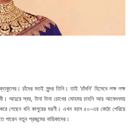
তকুলের। চাঁদের মতই সুন্দর তিনি। তাই ‘চাঁদনি’ হিসেবে লক্ষ লক্ষ
দেবী। আদুরে স্বর, টানা টানা চোখের মোহময় চাহনি আর আবেদনময়
 করে গেছেন বনি কাপুরের ঘরণী। এখন বয়স ৫০-এর কোঠা পেরিয়ে
ে পারেন নতুন প্রজন্মের নায়িকাদের।