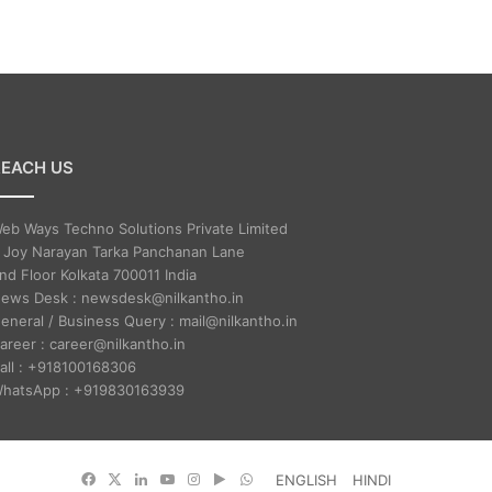
REACH US
eb Ways Techno Solutions Private Limited
 Joy Narayan Tarka Panchanan Lane
nd Floor Kolkata 700011 India
ews Desk : newsdesk@nilkantho.in
eneral / Business Query : mail@nilkantho.in
areer : career@nilkantho.in
all : +918100168306
hatsApp : +919830163939
Facebook
X
LinkedIn
YouTube
Instagram
Google
WhatsApp
ENGLISH
HINDI