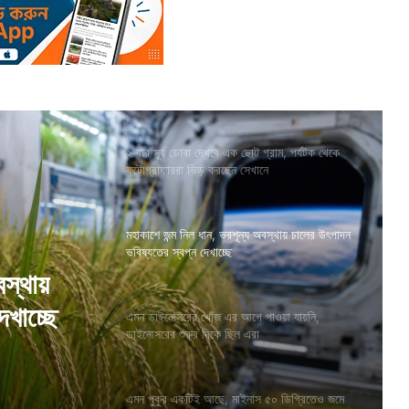
২ বার সূর্য ডোবা দেখবে এক ছোট্ট গ্রাম, পর্যটক থেকে
ফটোগ্রাফাররা ভিড় করছেন সেখানে
মহাকাশে জন্ম নিল ধান, ভরশূন্য অবস্থায় চালের উৎপাদন
ভবিষ্যতের স্বপ্ন দেখাচ্ছে
বস্থায়
েখাচ্ছে
এমন ডাইনোসরের খোঁজ এর আগে পাওয়া যায়নি,
ডাইনোসরের শুরুর দিকে ছিল এরা
এমন পুকুর একটিই আছে, মাইনাস ৫০ ডিগ্রিতেও জমে