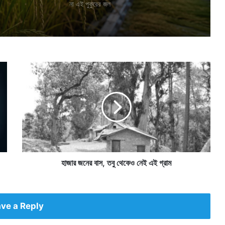
না এই পুকুরের জল
হা
জা
র
জ
নে
র
বা
স
,
ত
হাজার জনের বাস, তবু থেকেও নেই এই গ্রাম
বু
থে
কে
ও
ve a Reply
নে