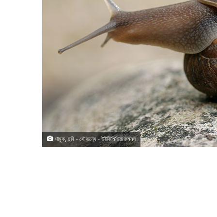
শামুক, ছবি - সৌজন্যে - উইকিমিডিয়া কমনস