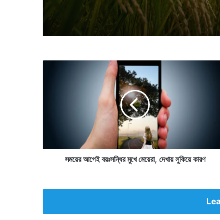
স
ম
য়ে
র
আ
গে
ই
ব
য়ঃ
স
সময়ের আগেই বয়ঃসন্ধির মুখে মেয়েরা, দেখায় লুকিয়ে কারণ
ন্ধি
র
মু
খে
Lea
মে