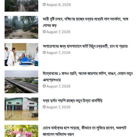
৩০০ বছর হারিয়ে থাকার পর ফের তারা ফিরছে ইউরোপে। তাদের
রু
August 8, 2026
ণী
অতি বিরল প্রাণির তালিকা থেকে সরিয়ে বিরল পাখির তালিকায় নিয়ে
র
ভারী বৃষ্টি চলবে, দক্ষিণের রাজ্যে বন্যার মধ্যেই লাল সতর্কতা, সঙ্গে
আসা হয়েছে।
মু
দোসর ঝড়
খে
August 7, 2026
অপারেশনের জন্য হাসপাতালে ভর্তি মিঠুন চক্রবর্তী, চান না প্রচার
August 7, 2026
উদ্বোধনের ১ মাসও হয়নি, অনেক জায়গায় ফাটল, ভাঙন, বেহাল নতুন
এক্সপ্রেসওয়ে
August 7, 2026
বন্যা দুর্গত পড়শি রাজ্যে নতুন চিন্তা ধানসিঁড়ি
August 7, 2026
চোখে বার্ধক্যের ছাপ পড়েছে, কীভাবে তা লুকিয়ে রাখেন, অকপটে
একসময় এই পাখি প্রচুর শিকার হওয়ায় এরা হারিয়ে যায় ইউরোপ
জানালেন অমিতাভ বচ্চন