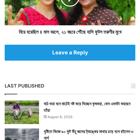
ই
ল
প্রাচীন যুগের এই পাখির নাম নর্দার্ন বল্ড আইবিস। লম্বা চঞ্চু,
চি
৪
ঠি
মাথায় কোনও পালক নেই, দেখেই বোঝা যায় এ পাখির মধ্যে একটা
মা
সং
স
প্রাচীন পাখিদের ছোঁয়া রয়েছে।
গ্র
ব
বিয়ে হয়েছিল ৪ মাস বয়সে, ২১ বছরে পৌঁছে হাসি ফুটল তরুণীর মুখে
হে
য়
র
সে
বি
,
Leave a Reply
শে
২
ষ
১
ব্য
ব
ব
ছ
স্থা
রে
LAST PUBLISHED
পৌঁ
ছে
হা
মাঠ ভরা ধনে মাঠেই নষ্ট করে দিচ্ছেন কৃষকরা, কেন এমনটা করছেন
সি
তাঁরা
ফু
August 8, 2026
ট
ল
বৃষ্টিতে ভিজে ৯০ ফুট উঁচু জলের ট্যাঙ্কের মাথায় চড়ে বসে রইলেন ৩
ত
নার্স