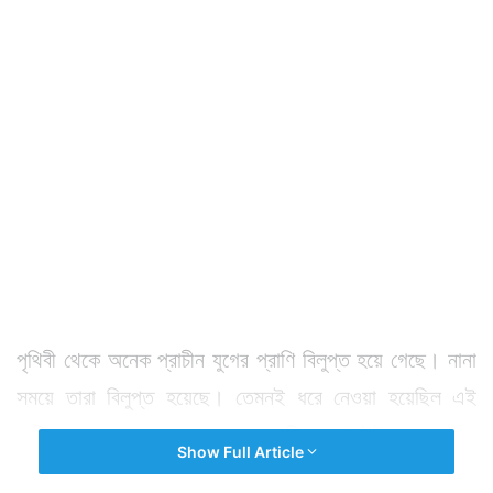
পৃথিবী থেকে অনেক প্রাচীন যুগের প্রাণি বিলুপ্ত হয়ে গেছে। নানা
সময়ে তারা বিলুপ্ত হয়েছে। তেমনই ধরে নেওয়া হয়েছিল এই
পাখির ক্ষেত্রেও। ৩০০ বছরে এ পাখির দেখা ইউরোপে পাওয়া
Show Full Article
যায়নি। ধরেই নেওয়া হয়েছিল যে এরাও বিলুপ্ত হয়ে গেছে।