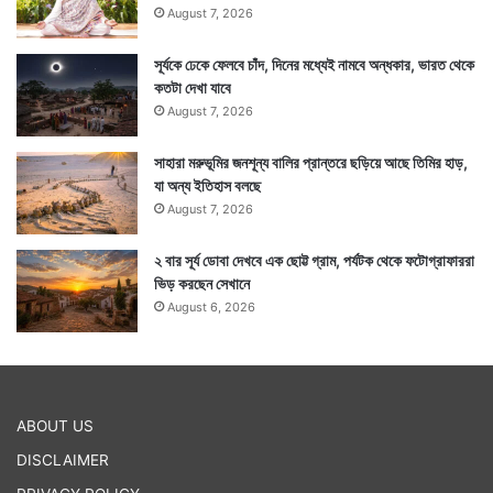
থেকে। ৩০০ বছর তাদের না দেখা পেয়ে তাদের কথা ভুলেই
August 7, 2026
গিয়েছিলেন সকলে। পরে মরক্কোতে তাদের আত্মপ্রকাশ পুরো চিত্র
সূর্যকে ঢেকে ফেলবে চাঁদ, দিনের মধ্যেই নামবে অন্ধকার, ভারত থেকে
কতটা দেখা যাবে
বদলে দেয়।
August 7, 2026
সাহারা মরুভূমির জনশূন্য বালির প্রান্তরে ছড়িয়ে আছে তিমির হাড়,
যা অন্য ইতিহাস বলছে
August 7, 2026
২ বার সূর্য ডোবা দেখবে এক ছোট্ট গ্রাম, পর্যটক থেকে ফটোগ্রাফাররা
ভিড় করছেন সেখানে
August 6, 2026
ABOUT US
DISCLAIMER