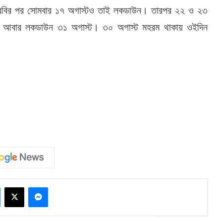
। রবির পর সোমবার ১৭ অগাস্টও তাই লকডাউন। তারপর ২২ ও ২৩
 আবার লকডাউন ৩১ অগাস্ট। ৩০ অগাস্ট মহরম থাকায় ওইদিন
Facebook
X
Messenger