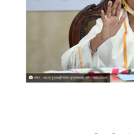
ফাইল : নবান্নে মুখ্যমন্ত্রী মমতা বন্দ্যোপাধ্যায়, ছবি - আইএএনএস