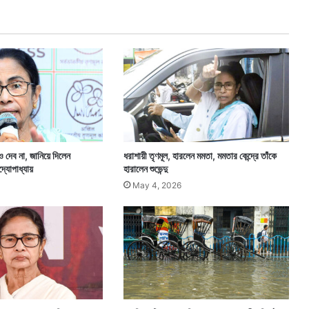
তা
,
অ
র্থ
সা
হা
য্য
চা
ই
ল
প
ও দেব না, জানিয়ে দিলেন
ধরাশায়ী তৃণমূল, হারলেন মমতা, মমতার কেন্দ্রে তাঁকে
রি
্দ্যোপাধ্যায়
হারালেন শুভেন্দু
বা
May 4, 2026
র