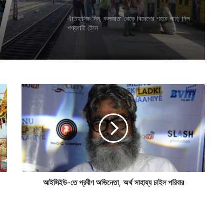
ঐতিহাসিক দিন, কলকাতা থেকে বিদেশের শহরে পাড়ি দিল
শন, সময়
পণ্যবাহী ট্রেন
েন
আ
ই
সি
ই
উ
-
তে
প্র
বী
ণ
আইসিইউ-তে প্রবীণ অভিনেতা, অর্থ সাহায্য চাইল পরিবার
অ
ভি
নে