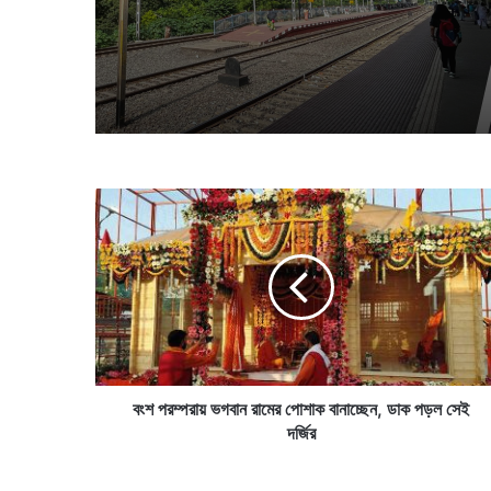
সবচেয়ে কম দূরত্বের ২টি রেলস্টে
লাগে ৯ সেকেন্ড, হাত বাড়ালেই পাব
কলকাতাবাসী
বং
শ
প
র
ম্প
রা
য়
ভ
গ
বা
বংশ পরম্পরায় ভগবান রামের পোশাক বানাচ্ছেন, ডাক পড়ল সেই
ন
দর্জির
রা
মে