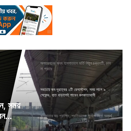
অপারেশনের জন্য হাসপাতালে ভর্তি মিঠুন চক্রবর্তী, চান
না প্রচার
সবচেয়ে কম দূরত্বের ২টি রেলস্টেশন, সময় লাগে ৯
সেকেন্ড, হাত বাড়ালেই পাবেন কলকাতাবাসী
র সুযোগ
কলকাতার বড় প্রাপ্তি, প্রতিভাদের সুযোগ দিতে অব্যর্থ
লক্ষ্যভেদ