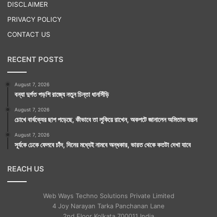
DISCLAIMER
বহু মানুষ নাসিকে এলে গোদাবরীর তীরে এই লক্ষ্মণ মন্দিরে হাজির
PRIVACY POLICY
হন। ঘুরে দেখেন চারধার। আর অবশ্যই হাজির হন সূর্পণখা মন্দিরের
CONTACT US
সামনে। একবার চর্মচক্ষে উপভোগ করেন রামায়ণের কাহিনিতে পড়া
RECENT POSTS
সূর্পণখার নাককাটার সেই কাহিনির মূল ভূমিকে।
August 7, 2026
বন্যা দুর্গত পড়শি রাজ্যে নতুন চিন্তা ধানসিঁড়ি
August 7, 2026
চোখে বার্ধক্যের ছাপ পড়েছে, কীভাবে তা লুকিয়ে রাখেন, অকপটে জানালেন অমিতাভ বচ্চন
August 7, 2026
সূর্যকে ঢেকে ফেলবে চাঁদ, দিনের মধ্যেই নামবে অন্ধকার, ভারত থেকে কতটা দেখা যাবে
REACH US
Web Ways Techno Solutions Private Limited
4 Joy Narayan Tarka Panchanan Lane
2nd Floor Kolkata 700011 India