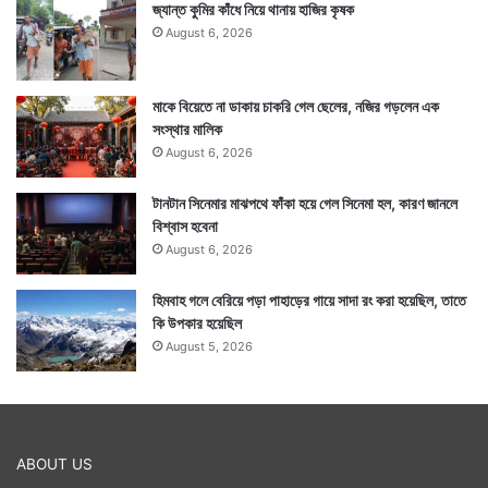
জ্যান্ত কুমির কাঁধে নিয়ে থানায় হাজির কৃষক
August 6, 2026
তপোবন স্থানটি নাসিকের যে অংশে রয়েছে সেই স্থান এখন আর
জঙ্গলাকীর্ণ নয়। বরং সেখানে একাধিক বাগান তৈরি করে তা সাজিয়ে
মাকে বিয়েতে না ডাকায় চাকরি গেল ছেলের, নজির গড়লেন এক
সংস্থার মালিক
তুলেছে পুরসভা।
August 6, 2026
টানটান সিনেমার মাঝপথে ফাঁকা হয়ে গেল সিনেমা হল, কারণ জানলে
বিশ্বাস হবেনা
August 6, 2026
হিমবাহ গলে বেরিয়ে পড়া পাহাড়ের গায়ে সাদা রং করা হয়েছিল, তাতে
কি উপকার হয়েছিল
August 5, 2026
ABOUT US