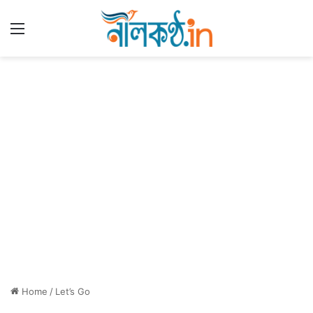
Menu
Home
/
Let’s Go