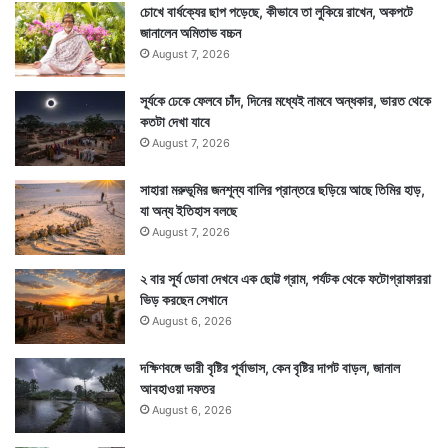
দে
চোখে বার্ধক্যের ছাপ পড়েছে, কীভাবে তা লুকিয়ে রাখেন, অকপটে
র
জানালেন অমিতাভ বচ্চন
সং
August 7, 2026
গ
মনে করা হয় রামায়ণে এই জায়গাতেই লক্ষ্মণ সূর্পণখার নাক কেটে
ঠ
সূর্যকে ঢেকে ফেলবে চাঁদ, দিনের মধ্যেই নামবে অন্ধকার, ভারত থেকে
দিয়েছিলেন। লক্ষ্মণ মন্দিরের মধ্যেই এই অংশকে বলা হয় সূর্পণখা
ন
কতটা দেখা যাবে
মন্দির। যা দেখতে মানুষের ঢল নামে।
August 7, 2026
সাহারা মরুভূমির জনশূন্য বালির প্রান্তরে ছড়িয়ে আছে তিমির হাড়,
যা অন্য ইতিহাস বলছে
August 7, 2026
২ বার সূর্য ডোবা দেখবে এক ছোট্ট গ্রাম, পর্যটক থেকে ফটোগ্রাফাররা
ভিড় করছেন সেখানে
August 6, 2026
দক্ষিণবঙ্গে ভারী বৃষ্টির পূর্বাভাস, কেন বৃষ্টির দাপট বাড়ল, জানাল
আবহাওয়া দফতর
August 6, 2026